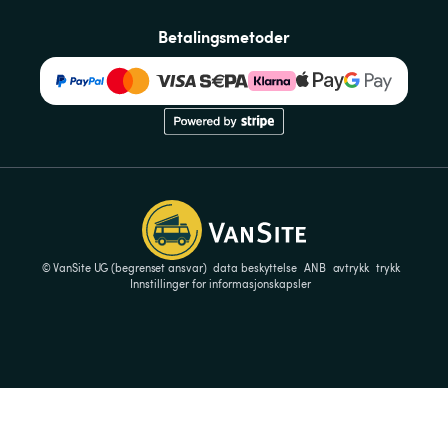
Betalingsmetoder
© VanSite UG (begrenset ansvar)
data beskyttelse
ANB
avtrykk
trykk
Innstillinger for informasjonskapsler