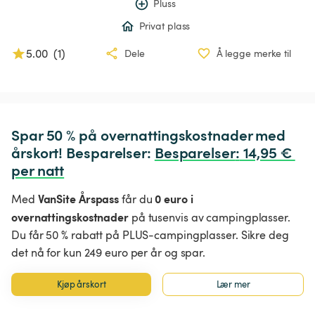
Pluss
Privat plass
5.00
(
1
)
Dele
Å legge merke til
Spar 50 % på overnattingskostnader med 
årskort! Besparelser: 
Besparelser
:
 14,95 € 
per natt
VanSite Årspass
0 euro i
Med
får du
overnattingskostnader
på tusenvis av campingplasser.
Du får 50 % rabatt på PLUS-campingplasser. Sikre deg
det nå for kun 249 euro per år og spar.
Kjøp årskort
Lær mer