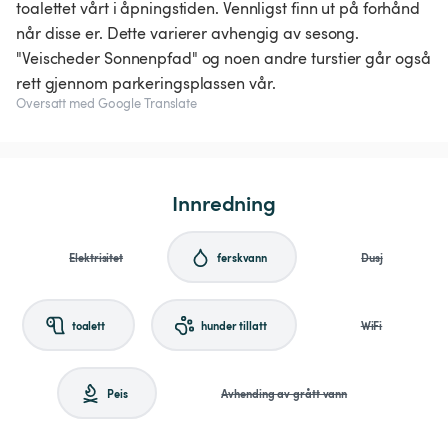
toalettet vårt i åpningstiden. Vennligst finn ut på forhånd
når disse er. Dette varierer avhengig av sesong.
"Veischeder Sonnenpfad" og noen andre turstier går også
rett gjennom parkeringsplassen vår.
Oversatt med Google Translate
Innredning
Elektrisitet
ferskvann
Dusj
toalett
hunder tillatt
WiFi
Peis
Avhending av grått vann