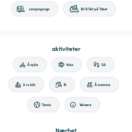
campingvogn
Bil & Telt på Taket
aktiviteter
Å sykle
fiske
Gå
å ro båt
Ri
Å svømme
Tennis
Velvære
Nærhet