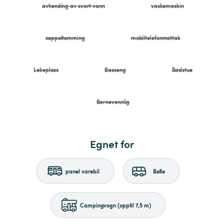
avhending av svart vann
vaskemaskin
søppeltømming
mobiltelefonmottak
Lekeplass
Basseng
Badstue
Barnevennlig
Egnet for
panel varebil
Bølle
Campingvogn (opptil 7,5 m)