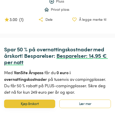
Pluss
Privat plass
3.00
(
1
)
Dele
Å legge merke til
Spar 50 % på overnattingskostnader med 
årskort! Besparelser: 
Besparelser
:
 14,95 € 
per natt
VanSite Årspass
0 euro i
Med
får du
overnattingskostnader
på tusenvis av campingplasser.
Du får 50 % rabatt på PLUS-campingplasser. Sikre deg
det nå for kun 249 euro per år og spar.
Kjøp årskort
Lær mer