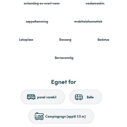
avhending av svart vann
vaskemaskin
søppeltømming
mobiltelefonmottak
Lekeplass
Basseng
Badstue
Barnevennlig
Egnet for
panel varebil
Bølle
Campingvogn (opptil 7,5 m)