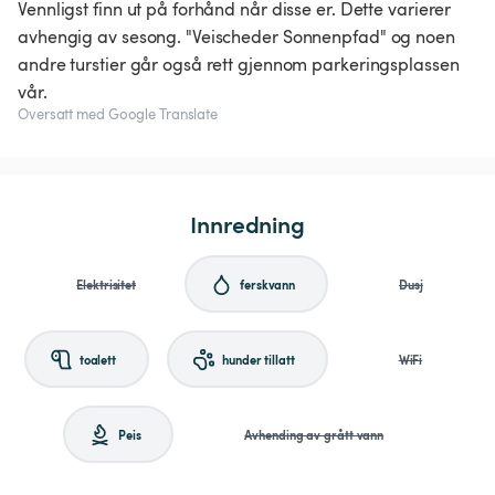
Vennligst finn ut på forhånd når disse er. Dette varierer
avhengig av sesong. "Veischeder Sonnenpfad" og noen
andre turstier går også rett gjennom parkeringsplassen
vår.
Oversatt med Google Translate
Innredning
Elektrisitet
ferskvann
Dusj
toalett
hunder tillatt
WiFi
Peis
Avhending av grått vann