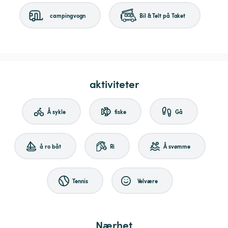
campingvogn
Bil & Telt på Taket
aktiviteter
Å sykle
fiske
Gå
å ro båt
Ri
Å svømme
Tennis
Velvære
Nærhet