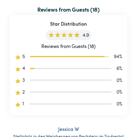
Reviews from Guests (18)
Star Distribution
4.9
Reviews from Guests (18)
5
94
%
4
6
%
3
0
%
2
0
%
1
0
%
Jessica W
Stellplatz
in
den
Weinbergen
von
Beckstein
im
Taubertal