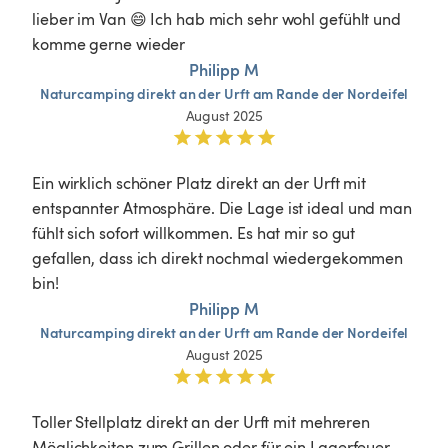
lieber im Van 😄 Ich hab mich sehr wohl gefühlt und 
komme gerne wieder 
Philipp M
Naturcamping
direkt
an
der
Urft
am
Rande
der
Nordeifel
August 2025
Ein wirklich schöner Platz direkt an der Urft mit 
entspannter Atmosphäre. Die Lage ist ideal und man 
fühlt sich sofort willkommen. Es hat mir so gut 
gefallen, dass ich direkt nochmal wiedergekommen 
bin!
Philipp M
Naturcamping
direkt
an
der
Urft
am
Rande
der
Nordeifel
August 2025
Toller Stellplatz direkt an der Urft mit mehreren 
Möglichkeiten zum Grillen oder für ein Lagerfeuer. 