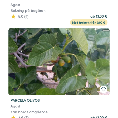
Agost
Bokning på begäran
5.0 (4)
ab 13,00 €
Med årskort: från 0,00 €
PARCELA OLIVOS
Agost
Kan bokas omgående
4.6 (5)
ab 13,00 €