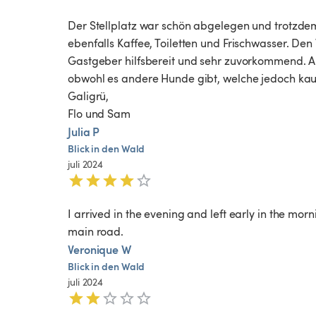
Der Stellplatz war schön abgelegen und trotzdem
ebenfalls Kaffee, Toiletten und Frischwasser. D
Gastgeber hilfsbereit und sehr zuvorkommend. A
obwohl es andere Hunde gibt, welche jedoch kaum
Galigrü,

Flo und Sam
Julia P
Blick
in
den
Wald
juli 2024
I arrived in the evening and left early in the morn
main road. 
Veronique W
Blick
in
den
Wald
juli 2024