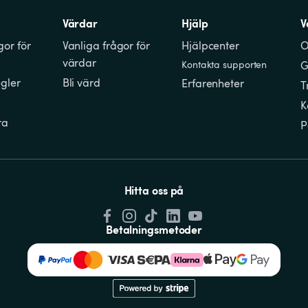
Värdar
Hjälp
V
gor för 
Vanliga frågor för 
Hjälpcenter
O
värdar
Kontakta supporten
G
gler
Bli värd
Erfarenheter
T
K
ra
P
Hitta oss på
Betalningsmetoder