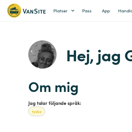
Platser
Pass
App
Handl
Hej, jag 
Om mig
Jag talar följande språk:
tyska