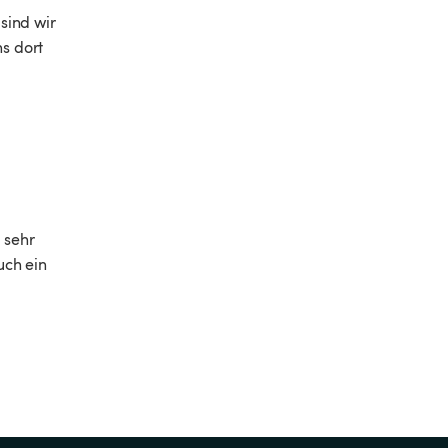
sind wir 
s dort 
 
 sehr 
ch ein 