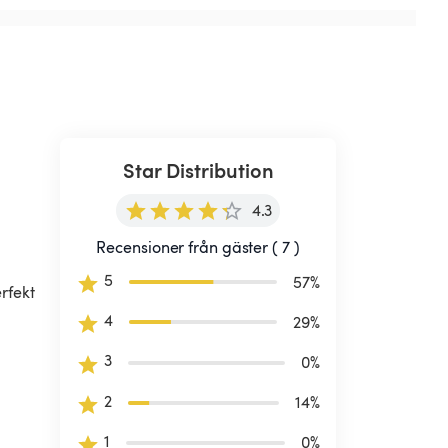
Star Distribution
4.3
Recensioner från gäster ( 7 )
5
57
%
rfekt 
4
29
%
3
0
%
2
14
%
1
0
%