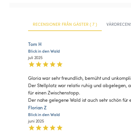
RECENSIONER FRÅN GÄSTER ( 7 )
VÄRDRECENS
Tom H
Blick
in
den
Wald
juli 2025
Gloria war sehr freundlich, bemüht und unkomplizi
Der Stellplatz war relativ ruhig und abgelegen, 
für einen Zwischenstopp.

Der nahe gelegene Wald ist auch sehr schön für
Florian Z
Blick
in
den
Wald
juni 2025