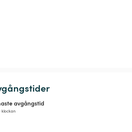
vgångstider
aste avgångstid
0 klockan