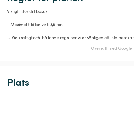
Viktigt inför ditt besök:

 -Maximal tillåten vikt: 3,5 ton

Översatt med Google 
Plats