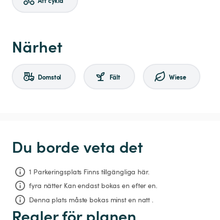
Att cykla
Närhet
Domstol
Fält
Wiese
Du borde veta det
1 Parkeringsplats Finns tillgängliga här.
fyra nätter
Kan endast bokas en efter en.
Denna plats måste bokas minst en natt .
Regler för planen