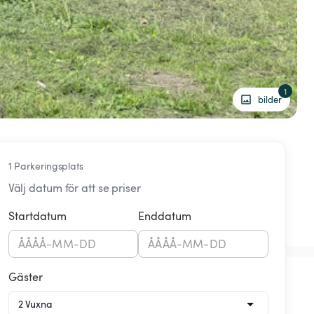
1
bilder
1 Parkeringsplats
Välj datum för att se priser
Startdatum
Enddatum
ÅÅÅÅ
-
MM
-
DD
ÅÅÅÅ
-
MM
-
DD
Gäster