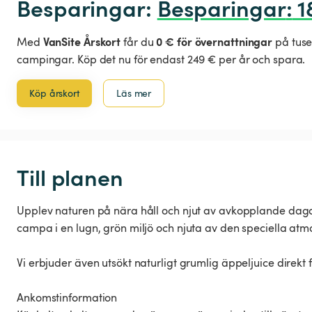
Besparingar: 
Besparingar
:
 1
VanSite Årskort
0 € för övernattningar
Med
får du
på tuse
campingar. Köp det nu för endast 249 € per år och spara.
Köp årskort
Läs mer
Till planen
Upplev naturen på nära håll och njut av avkopplande dagar 
campa i en lugn, grön miljö och njuta av den speciella atm
Vi erbjuder även utsökt naturligt grumlig äppeljuice direkt
Ankomstinformation