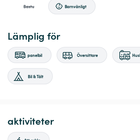
Bastu
Barnvänligt
Lämplig för
panelbil
Översittare
Husb
Bil & Tält
aktiviteter