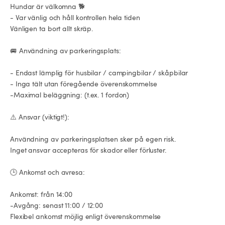
 Hundar är välkomna 🐕

 - Var vänlig och håll kontrollen hela tiden

 Vänligen ta bort allt skräp.

 🚐 Användning av parkeringsplats:

 - Endast lämplig för husbilar / campingbilar / skåpbilar

 - Inga tält utan föregående överenskommelse

 -Maximal beläggning: (t.ex. 1 fordon)

 ⚠️ Ansvar (viktigt!):

 Användning av parkeringsplatsen sker på egen risk.

 Inget ansvar accepteras för skador eller förluster.

 🕒 Ankomst och avresa:

 Ankomst: från 14:00

 -Avgång: senast 11:00 / 12:00

 Flexibel ankomst möjlig enligt överenskommelse