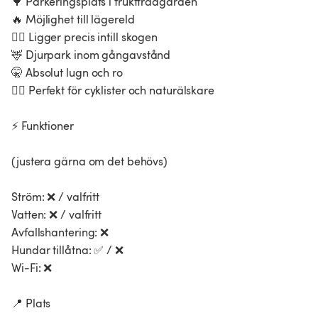
🌳 Parkeringsplats i fruktträdgården
🔥 Möjlighet till lägereld
🚶‍♂️ Ligger precis intill skogen
🦌 Djurpark inom gångavstånd
🤫 Absolut lugn och ro
🚴‍♂️ Perfekt för cyklister och naturälskare
⚡ Funktioner
(justera gärna om det behövs)
Ström: ❌ / valfritt
Vatten: ❌ / valfritt
Avfallshantering: ❌
Hundar tillåtna: ✅ / ❌
Wi-Fi: ❌
📍 Plats