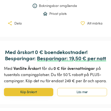
Bokningsbar omgående
Privat plats
Dela
Att märka
Med årskort 0 € boendekostnader!

Besparingar: 
Besparingar
:
 19,50 € per natt
VanSite Årskort
0 € för övernattningar
Med
får du
på
tusentals campingplatser. Du får 50 % rabatt på PLUS-
campingar. Köp det nu för endast 249 € per år och spara.
Köp årskort
Läs mer