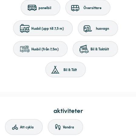
panelbil
Översittare
Husbil (upp till 7,5 m)
husvagn
Husbil (från 7,5m)
Bil & Taktält
Bil & Tält
aktiviteter
Att cykla
Vandra