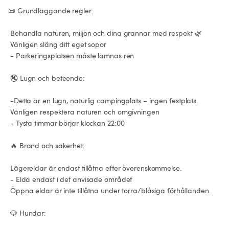
📜 Grundläggande regler:

 Behandla naturen, miljön och dina grannar med respekt 🌿

 Vänligen släng ditt eget sopor

 - Parkeringsplatsen måste lämnas ren

 🔇 Lugn och beteende:

 -Detta är en lugn, naturlig campingplats – ingen festplats.

 Vänligen respektera naturen och omgivningen

 - Tysta timmar börjar klockan 22:00

 🔥 Brand och säkerhet:

 Lägereldar är endast tillåtna efter överenskommelse.

 - Elda endast i det anvisade området

 Öppna eldar är inte tillåtna under torra/blåsiga förhållanden.

 🐶 Hundar:
