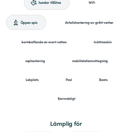
hundar tillåtna
WiFi
Öppen spis
Avfallshantering av grått vatten
bortskaffande av svart vatten
tvättmaskin
sophantering
mobiltelefonmottagning
Lekplats
Pool
Bastu
Barnvänligt
Lämplig för