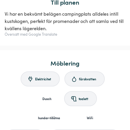
Till planen
Vi har en bekvämt belägen campingplats alldeles intill
kustskogen, perfekt för promenader och att samla ved till
kvällens lägerelden.
Översatt med Google Translate
Möblering
Elektricitet
färskvatten
Dusch
toalett
hundar tillåtna
WiFi