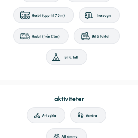
Husbil (upp till 7,5 m)
husvagn
Husbil (från 7,5m)
Bil & Taktält
Bil & Tält
aktiviteter
Att cykla
Vandra
Att simma