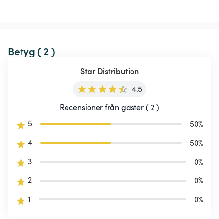
Betyg ( 2 )
Star Distribution
4.5
Recensioner från gäster ( 2 )
5
50
%
4
50
%
3
0
%
2
0
%
1
0
%