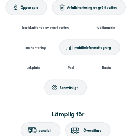
Öppen spis
Avfallshantering av grått vatten
bortskaffande av svart vatten
tvättmaskin
sophantering
mobiltelefonmottagning
Lekplats
Pool
Bastu
Barnvänligt
Lämplig för
panelbil
Översittare