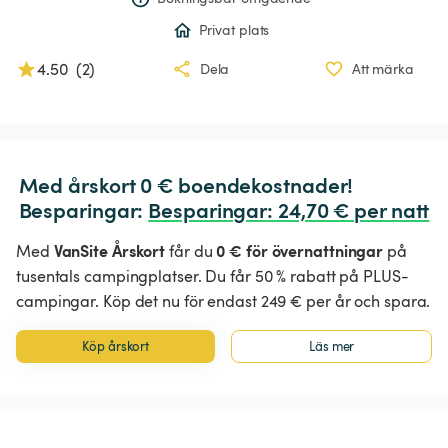
Privat plats
4.50
(
2
)
Dela
Att märka
Med årskort 0 € boendekostnader!

Besparingar: 
Besparingar
:
 24,70 € per natt
VanSite Årskort
0 € för övernattningar
Med
får du
på
tusentals campingplatser. Du får 50 % rabatt på PLUS-
campingar. Köp det nu för endast 249 € per år och spara.
Köp årskort
Läs mer