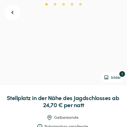
5
bilder
Stellplatz
in
der
Nähe
des
Jagdschlosses
 ab 
24,70 € 
per natt
Gelbensande
Bokningsbar omgående