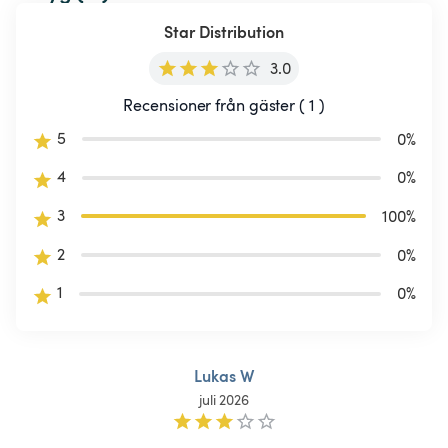
Star Distribution
3.0
Recensioner från gäster ( 1 )
5
0
%
4
0
%
3
100
%
2
0
%
1
0
%
Lukas W
juli 2026