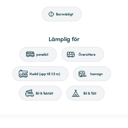
Barnvänligt
Lämplig för
panelbil
Översittare
Husbil (upp till 7,5 m)
husvagn
Bil & Taktält
Bil & Tält