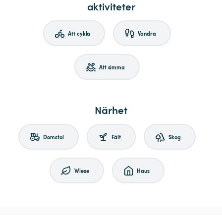
aktiviteter
Att cykla
Vandra
Att simma
Närhet
Domstol
Fält
Skog
Wiese
Haus