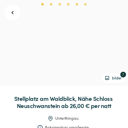
7
bilder
Stellplatz
am
Waldblick,
Nähe
Schloss
Neuschwanstein
 ab 26,00 € 
per natt
Unterthingau
Bokningsbar omgående