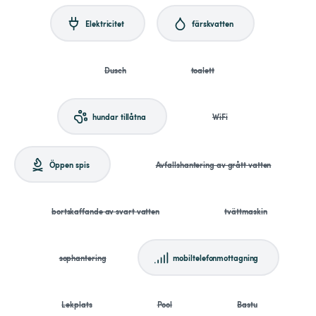
Elektricitet
färskvatten
Dusch
toalett
hundar tillåtna
WiFi
Öppen spis
Avfallshantering av grått vatten
bortskaffande av svart vatten
tvättmaskin
sophantering
mobiltelefonmottagning
Lekplats
Pool
Bastu