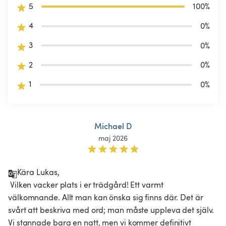
5
100
%
4
0
%
3
0
%
2
0
%
1
0
%
Michael D
maj 2026
Kära Lukas,

 Vilken vacker plats i er trädgård! Ett varmt 
välkomnande. Allt man kan önska sig finns där. Det är 
svårt att beskriva med ord; man måste uppleva det själv. 
Vi stannade bara en natt, men vi kommer definitivt 