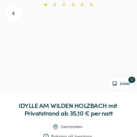
10
bilder
IDYLLE
AM
WILDEN
HOLZBACH
mit
Privatstrand
 ab 35,10 € 
per natt
Gemünden
Bokning på begäran