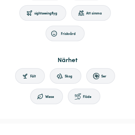
sightseeingflyg
Att simma
Friskvård
Närhet
Fält
Skog
Ser
Wiese
Flöde