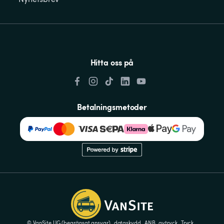
Hitta oss på
Betalningsmetoder
© VanSite UG (begränsat ansvar)
dataskydd
ANB
avtryck
Tryck