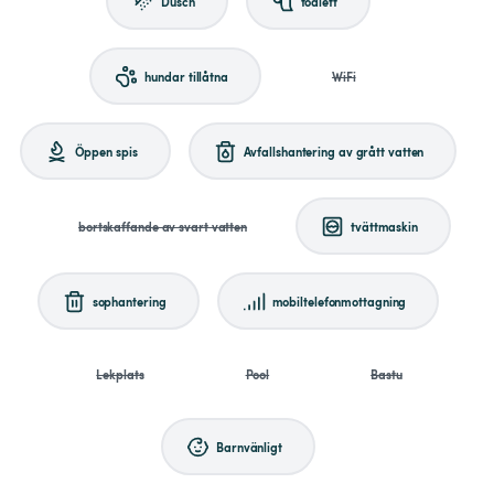
Dusch
toalett
hundar tillåtna
WiFi
Öppen spis
Avfallshantering av grått vatten
bortskaffande av svart vatten
tvättmaskin
sophantering
mobiltelefonmottagning
Lekplats
Pool
Bastu
Barnvänligt