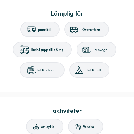
Lämplig för
panelbil
Översittare
Husbil (upp till 7,5 m)
husvagn
Bil & Taktält
Bil & Tält
aktiviteter
Att cykla
Vandra