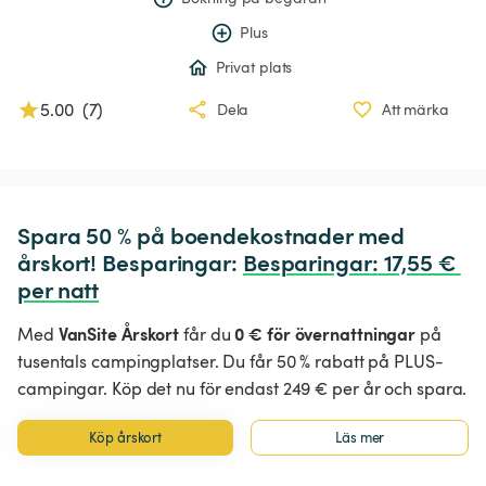
Plus
Privat plats
5.00
(
7
)
Dela
Att märka
Spara 50 % på boendekostnader med 
årskort! Besparingar: 
Besparingar
:
 17,55 € 
per natt
VanSite Årskort
0 € för övernattningar
Med
får du
på
tusentals campingplatser. Du får 50 % rabatt på PLUS-
campingar. Köp det nu för endast 249 € per år och spara.
Köp årskort
Läs mer