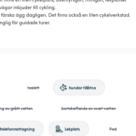
ägar inbjuder till cykling.
 färska ägg dagligen. Det finns också en liten cykelverkstad.
nglig för guidade turer.
toalett
hundar tillåtna
ng av grått vatten
bortskaffande av svart vatten
ltelefonmottagning
Lekplats
Pool