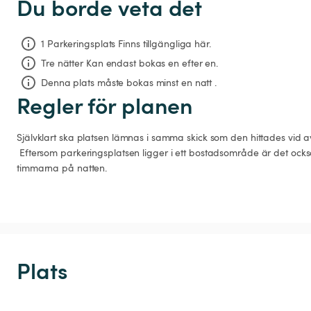
Du borde veta det
1 Parkeringsplats Finns tillgängliga här.
Tre nätter
Kan endast bokas en efter en.
Denna plats måste bokas minst en natt .
Regler för planen
Självklart ska platsen lämnas i samma skick som den hittades vid av
 Eftersom parkeringsplatsen ligger i ett bostadsområde är det också viktigt att respektera de tysta 
timmarna på natten. 
Plats