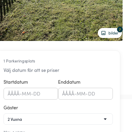
7
bilder
1 Parkeringsplats
Välj datum för att se priser
Startdatum
Enddatum
ÅÅÅÅ
-
MM
-
DD
ÅÅÅÅ
-
MM
-
DD
Gäster