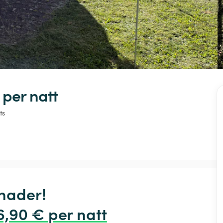
 
per natt
ts
ader!

16,90 € per natt