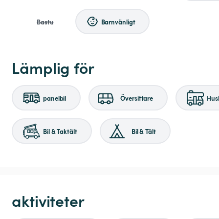
Bastu
Barnvänligt
Lämplig för
panelbil
Översittare
Husb
Bil & Taktält
Bil & Tält
aktiviteter