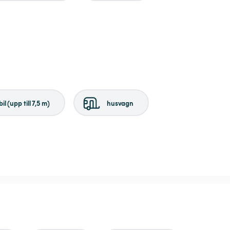
il (upp till 7,5 m)
husvagn