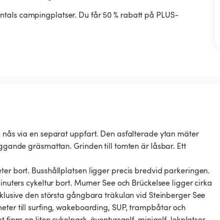
ntals campingplatser. Du får 50 % rabatt på PLUS-
n nås via en separat uppfart. Den asfalterade ytan mäter
iggande gräsmattan. Grinden till tomten är låsbar. Ett
ter bort. Busshållplatsen ligger precis bredvid parkeringen.
minuters cykeltur bort. Murner See och Brückelsee ligger cirka
inklusive den största gångbara träkulan vid Steinberger See
eter till surfing, wakeboarding, SUP, trampbåtar och
 finns en liten cykelpark, äventyrsgolf, minigolf, lekplatser