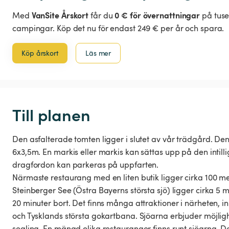
VanSite Årskort
0 € för övernattningar
Med
får du
på tuse
campingar. Köp det nu för endast 249 € per år och spara.
Köp årskort
Läs mer
Till planen
Den asfalterade tomten ligger i slutet av vår trädgård. De
6x3,5m. En markis eller markis kan sättas upp på den intill
dragfordon kan parkeras på uppfarten.
Närmaste restaurang med en liten butik ligger cirka 100 me
Steinberger See (Östra Bayerns största sjö) ligger cirka 5 
20 minuter bort. Det finns många attraktioner i närheten, 
och Tysklands största gokartbana. Sjöarna erbjuder möjligh
segling. En mängd olika restauranger finns runt sjöarna. Det