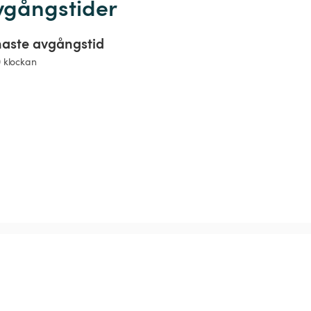
vgångstider
aste avgångstid
0 klockan