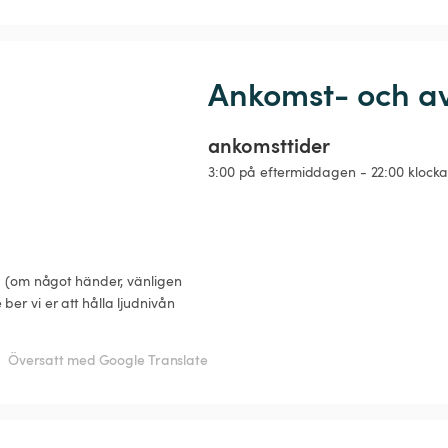
Ankomst- och a
ankomsttider
3:00 på eftermiddagen - 22:00 klock
ng (om något händer, vänligen 
er vi er att hålla ljudnivån 
Översatt med Google Translate