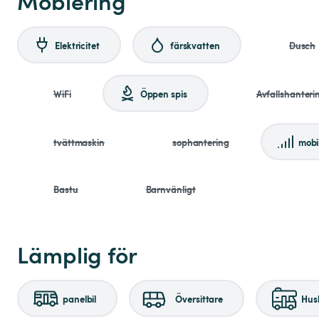
Möblering
Elektricitet
färskvatten
Dusch
WiFi
Öppen spis
Avfallshanteri
tvättmaskin
sophantering
mobi
Bastu
Barnvänligt
Lämplig för
panelbil
Översittare
Husb