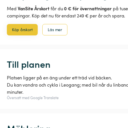
VanSite Årskort
0 € för övernattningar
Med
får du
på tuse
campingar. Köp det nu för endast 249 € per år och spara.
Köp årskort
Läs mer
Till planen
Platsen ligger på en äng under ett träd vid bäcken.
Du kan vandra och cykla i Leogang; med bil når du linban
minuter.
Översatt med Google Translate