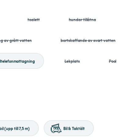
toalett
hundar tillåtna
ng av grått vatten
bortskaffande av svart vatten
ltelefonmottagning
Lekplats
Pool
il (upp till 7,5 m)
Bil & Taktält