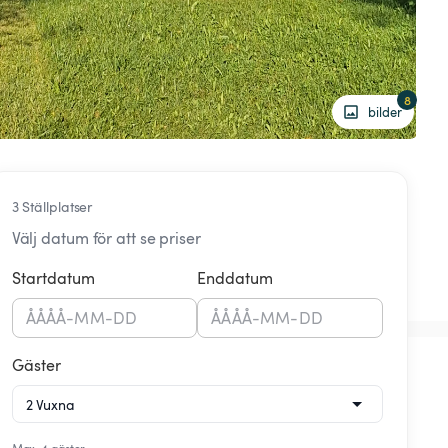
8
bilder
3 Ställplatser
Välj datum för att se priser
Startdatum
Enddatum
ÅÅÅÅ
-
MM
-
DD
ÅÅÅÅ
-
MM
-
DD
Gäster