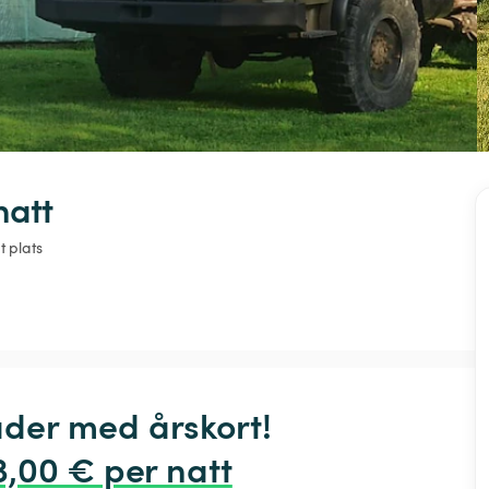
natt
t plats
der med årskort! 
3,00 € per natt