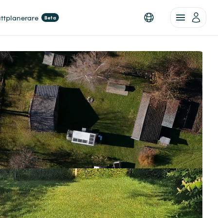
ttplanerare
Beta