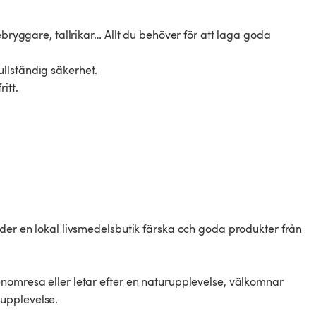
febryggare, tallrikar… Allt du behöver för att laga goda
llständig säkerhet.
itt.
uder en lokal livsmedelsbutik färska och goda produkter från
nomresa eller letar efter en naturupplevelse, välkomnar
upplevelse.