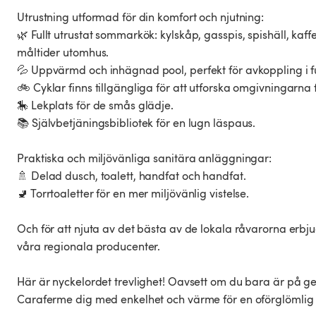
Utrustning utformad för din komfort och njutning:
🌿 Fullt utrustat sommarkök: kylskåp, gasspis, spishäll, kaf
måltider utomhus.
💦 Uppvärmd och inhägnad pool, perfekt för avkoppling i fu
🚲 Cyklar finns tillgängliga för att utforska omgivningarna fr
🎠 Lekplats för de smås glädje.
📚 Självbetjäningsbibliotek för en lugn läspaus.
Praktiska och miljövänliga sanitära anläggningar:
🚿 Delad dusch, toalett, handfat och handfat.
🚽 Torrtoaletter för en mer miljövänlig vistelse.
Och för att njuta av det bästa av de lokala råvarorna erbj
våra regionala producenter.
Här är nyckelordet trevlighet! Oavsett om du bara är på ge
Caraferme dig med enkelhet och värme för en oförglömlig 