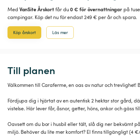
VanSite Årskort
0 € för övernattningar
Med
får du
på tuse
campingar. Köp det nu för endast 249 € per år och spara.
Köp årskort
Läs mer
Till planen
Välkommen till Caraferme, en oas av natur och trevlighet
Fördjupa dig i hjärtat av en autentisk 2 hektar stor gård, 
vistelse. Här lever får, åsnor, getter, höns, ankor och gäss 
Oavsett om du bor i husbil eller tält, slå dig ner bekvämt p
miljö. Behöver du lite mer komfort? El finns tillgängligt (4 