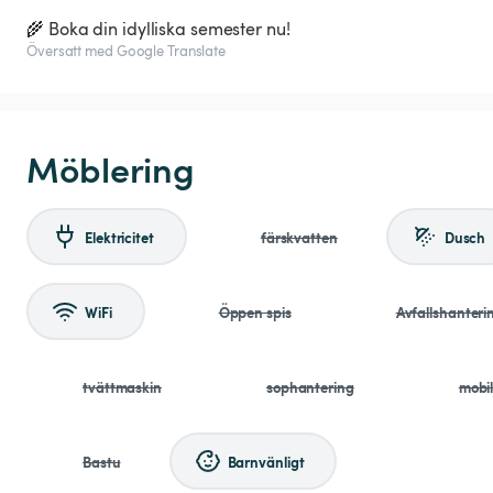
🌾 Boka din idylliska semester nu!
Översatt med Google Translate
Möblering
Elektricitet
färskvatten
Dusch
WiFi
Öppen spis
Avfallshanteri
tvättmaskin
sophantering
mobi
Bastu
Barnvänligt