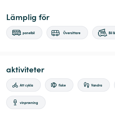
Lämplig för
panelbil
Översittare
Bil 
aktiviteter
Att cykla
fiske
Vandra
vinprovning