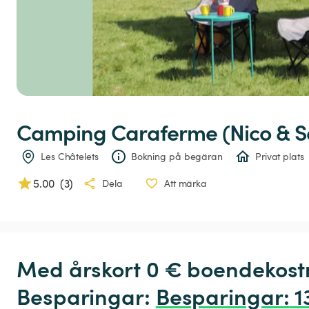
Camping
Caraferme
(Nico
&
S
Les Châtelets
Bokning på begäran
Privat plats
5.00
(
3
)
Dela
Att märka
Med årskort 0 € boendekostn
Besparingar: 
Besparingar
:
 1