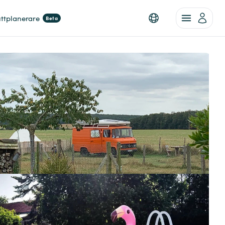
ttplanerare
Beta