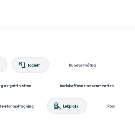
toalett
hundar tillåtna
ng av grått vatten
bortskaffande av svart vatten
ltelefonmottagning
Lekplats
Pool