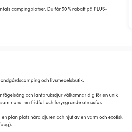
ntals campingplatser. Du får 50 % rabatt på PLUS-
! Bondgårdscamping och livsmedelsbutik.
där fågelsång och lantbruksdjur välkomnar dig för en unik
tillsammans i en fridfull och föryngrande atmosfär.
å en plan plats nära djuren och njut av en varm och exotisk
€/dag).