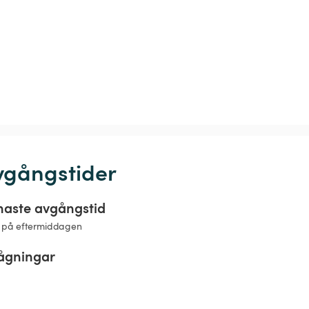
vgångstider
naste avgångstid
 på eftermiddagen
rågningar