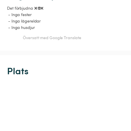
Det förbjudna ❌⛔️❌

 - Inga fester

 - Inga lägereldar

 - Inga husdjur 
Översatt med Google Translate
Plats