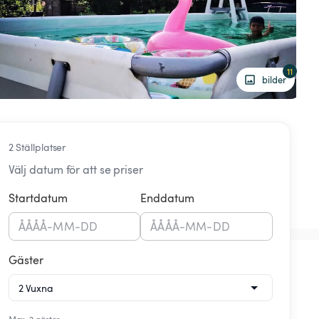
11
bilder
2 Ställplatser
Välj datum för att se priser
Startdatum
Enddatum
ÅÅÅÅ
-
MM
-
DD
ÅÅÅÅ
-
MM
-
DD
Gäster