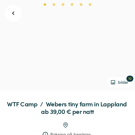
10
bilder
WTF
Camp
 / 
Webers
tiny
farm
in
Lappland
ab 39,00 € 
per natt
Bokning på begäran