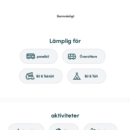
Barnvänligt
Lämplig för
panelbil
Översittare
Bil & Taktält
Bil & Tält
aktiviteter