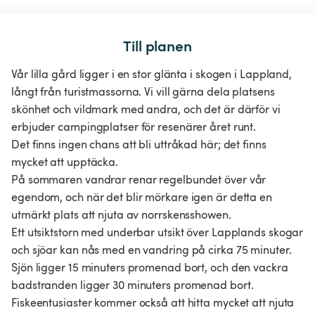
Till planen
Vår lilla gård ligger i en stor glänta i skogen i Lappland,
långt från turistmassorna. Vi vill gärna dela platsens
skönhet och vildmark med andra, och det är därför vi
erbjuder campingplatser för resenärer året runt.
Det finns ingen chans att bli uttråkad här; det finns
mycket att upptäcka.
På sommaren vandrar renar regelbundet över vår
egendom, och när det blir mörkare igen är detta en
utmärkt plats att njuta av norrskensshowen.
Ett utsiktstorn med underbar utsikt över Lapplands skogar
och sjöar kan nås med en vandring på cirka 75 minuter.
Sjön ligger 15 minuters promenad bort, och den vackra
badstranden ligger 30 minuters promenad bort.
Fiskeentusiaster kommer också att hitta mycket att njuta