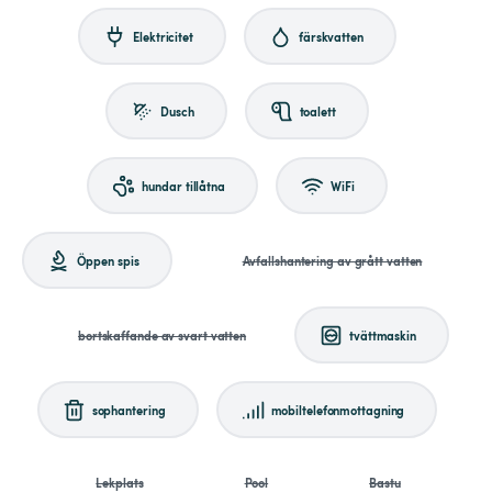
Elektricitet
färskvatten
Dusch
toalett
hundar tillåtna
WiFi
Öppen spis
Avfallshantering av grått vatten
bortskaffande av svart vatten
tvättmaskin
sophantering
mobiltelefonmottagning
Lekplats
Pool
Bastu