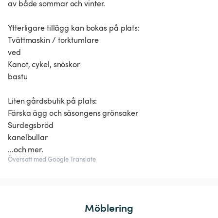
av både sommar och vinter.
Ytterligare tillägg kan bokas på plats:
Tvättmaskin / torktumlare
ved
Kanot, cykel, snöskor
bastu
Liten gårdsbutik på plats:
Färska ägg och säsongens grönsaker
Surdegsbröd
kanelbullar
...och mer.
Översatt med Google Translate
Möblering