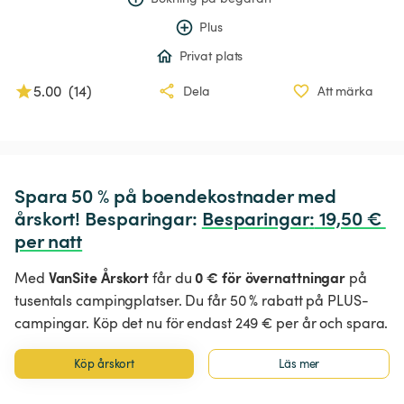
Plus
Privat plats
5.00
(
14
)
Dela
Att märka
Spara 50 % på boendekostnader med 
årskort! Besparingar: 
Besparingar
:
 19,50 € 
per natt
VanSite Årskort
0 € för övernattningar
Med
får du
på
tusentals campingplatser. Du får 50 % rabatt på PLUS-
campingar. Köp det nu för endast 249 € per år och spara.
Köp årskort
Läs mer