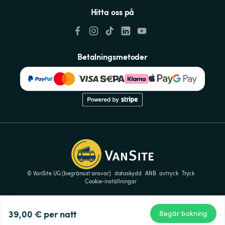
Hitta oss på
Betalningsmetoder
© VanSite UG (begränsat ansvar)
dataskydd
ANB
avtryck
Tryck
Cookie-inställningar
39,00 €
per natt
Begär bokning