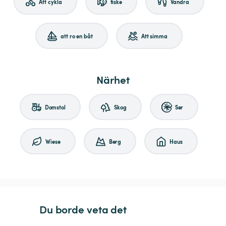
Att cykla
fiske
Vandra
att ro en båt
Att simma
Närhet
Domstol
Skog
Ser
Wiese
Berg
Haus
Du borde veta det