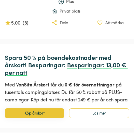
Plus
Privat plats
5.00
(
3
)
Dela
Att märka
Spara 50 % på boendekostnader med 
årskort! Besparingar: 
Besparingar
:
 13,00 € 
per natt
VanSite Årskort
0 € för övernattningar
Med
får du
på
tusentals campingplatser. Du får 50 % rabatt på PLUS-
campingar. Köp det nu för endast 249 € per år och spara.
Köp årskort
Läs mer