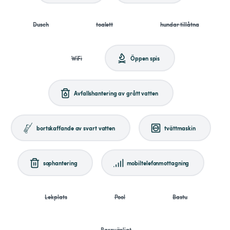
Dusch
toalett
hundar tillåtna
WiFi
Öppen spis
Avfallshantering av grått vatten
bortskaffande av svart vatten
tvättmaskin
sophantering
mobiltelefonmottagning
Lekplats
Pool
Bastu
Barnvänligt