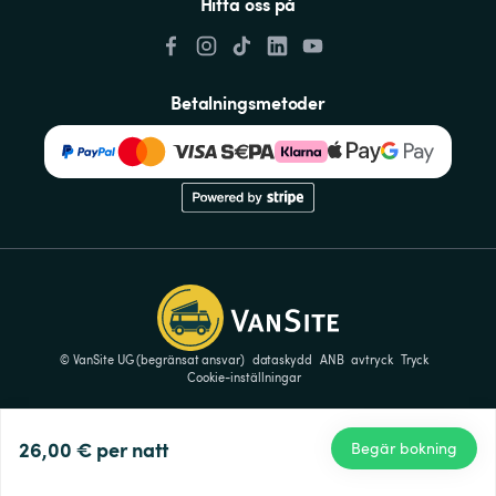
Hitta oss på
Betalningsmetoder
© VanSite UG (begränsat ansvar)
dataskydd
ANB
avtryck
Tryck
Cookie-inställningar
26,00 €
per natt
Begär bokning