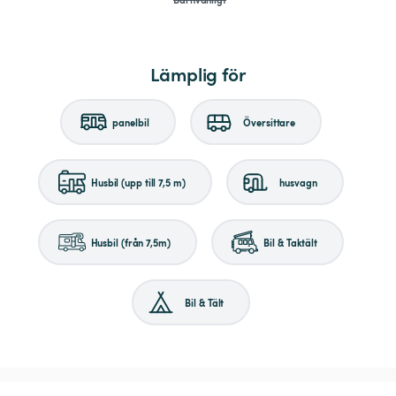
Lämplig för
panelbil
Översittare
Husbil (upp till 7,5 m)
husvagn
Husbil (från 7,5m)
Bil & Taktält
Bil & Tält