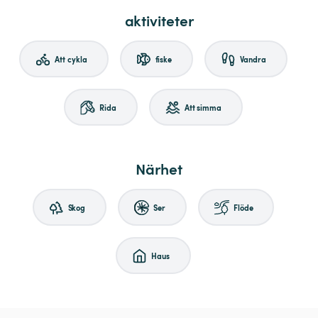
aktiviteter
Att cykla
fiske
Vandra
Rida
Att simma
Närhet
Skog
Ser
Flöde
Haus