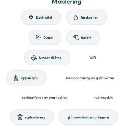
Möblering
Elektricitet
färskvatten
Dusch
toalett
hundar tillåtna
WiFi
Öppen spis
Avfallshantering av grått vatten
bortskaffande av svart vatten
tvättmaskin
sophantering
mobiltelefonmottagning