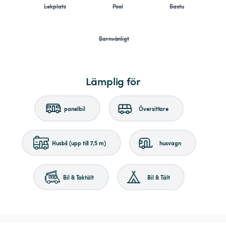
Lekplats
Pool
Bastu
Barnvänligt
Lämplig för
panelbil
Översittare
Husbil (upp till 7,5 m)
husvagn
Bil & Taktält
Bil & Tält