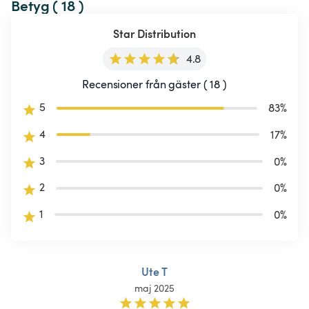
Betyg ( 18 )
Star Distribution
4.8
Recensioner från gäster ( 18 )
5
83
%
4
17
%
3
0
%
2
0
%
1
0
%
Ute T
maj 2025