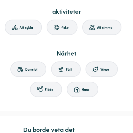
aktiviteter
Att cykla
fiske
Att simma
Närhet
Domstol
Fält
Wiese
Flöde
Haus
Du borde veta det