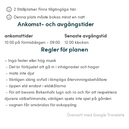
2 Ställplatser Finns tillgängliga här.
Denna plats måste bokas minst en natt .
Ankomst- och avgångstider
ankomsttider
Senaste avgångstid
10:00 på förmiddagen - 09:00
12:00 klockan
Regler för planen
– Inga fester eller hög musik

 - Det är förbjudet att gå in i inhägnader och hagar

 - mata inte djur

 - Vänligen släng avfall i lämpliga återvinningsbehållare

 - öppen eld endast i eldskålarna

 - För att bevara Birkenhofs lugn och ro och för att respektera 
djurens välbefinnande, vänligen spela inte spel på gården

Översatt med Google Translate