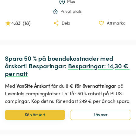
Plus
Privat plats
4.83
(
18
)
Dela
Att märka
Spara 50 % på boendekostnader med 
årskort! Besparingar: 
Besparingar
:
 14,30 € 
per natt
VanSite Årskort
0 € för övernattningar
Med
får du
på
tusentals campingplatser. Du får 50 % rabatt på PLUS-
campingar. Köp det nu för endast 249 € per år och spara.
Köp årskort
Läs mer