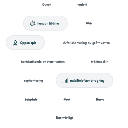
Dusch
toalett
hundar tillåtna
WiFi
Öppen spis
Avfallshantering av grått vatten
bortskaffande av svart vatten
tvättmaskin
sophantering
mobiltelefonmottagning
Lekplats
Pool
Bastu
Barnvänligt