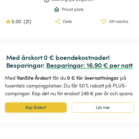
Privat plats
5.00
(
21
)
Dela
Att märka
Med årskort 0 € boendekostnader!

Besparingar: 
Besparingar
:
 16,90 € per natt
VanSite Årskort
0 € för övernattningar
Med
får du
på
tusentals campingplatser. Du får 50 % rabatt på PLUS-
campingar. Köp det nu för endast 249 € per år och spara.
Köp årskort
Läs mer