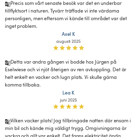
Precis som vårt senaste besök var det en underbar 
tillflyktsort i naturen. Tyvärr träffade vi inte värdarna 
personligen, men eftersom vi kände till området var det 
Axel K
augusti 2025
Detta var andra gången vi bodde hos Jürgen på 
Eselwiese och vi njöt återigen av ren avkoppling. Det är 
helt enkelt en vacker och lugn plats. Vi skulle gärna 
komma tillbaka.
Lea K
juni 2025
Vilken vacker plats! Jag tillbringade natten där ensam i 
min bil och kände mig väldigt trygg. Omgivningarna är 
vackra och allt var enkelt. Det fanns elektricitet ända 