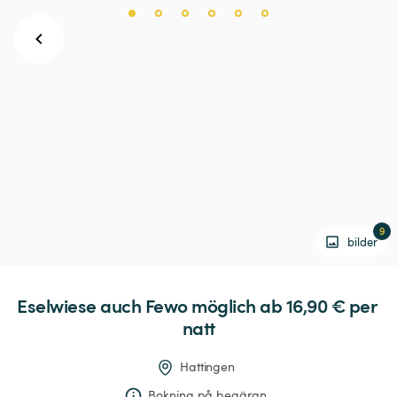
9
bilder
Eselwiese
auch
Fewo
möglich
 ab 16,90 € 
per 
natt
Hattingen
Bokning på begäran