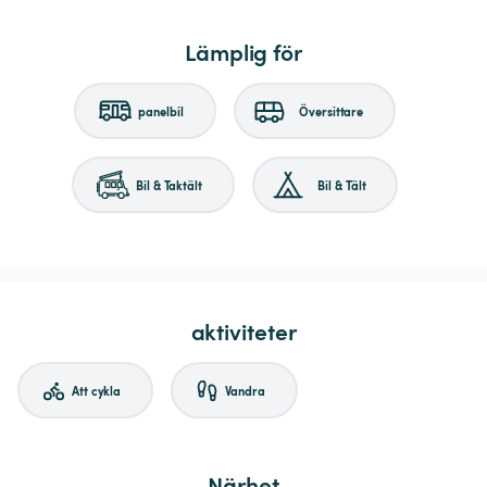
Lämplig för
panelbil
Översittare
Bil & Taktält
Bil & Tält
aktiviteter
Att cykla
Vandra
Närhet