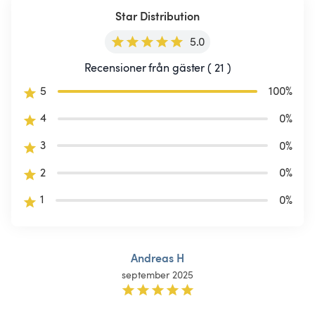
Star Distribution
5.0
Recensioner från gäster ( 21 )
5
100
%
4
0
%
3
0
%
2
0
%
1
0
%
Andreas H
september 2025