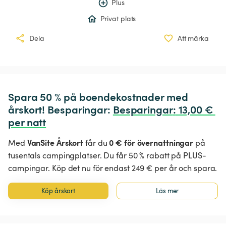
Plus
Privat plats
Dela
Att märka
Spara 50 % på boendekostnader med 
årskort! Besparingar: 
Besparingar
:
 13,00 € 
per natt
VanSite Årskort
0 € för övernattningar
Med
får du
på
tusentals campingplatser. Du får 50 % rabatt på PLUS-
campingar. Köp det nu för endast 249 € per år och spara.
Köp årskort
Läs mer