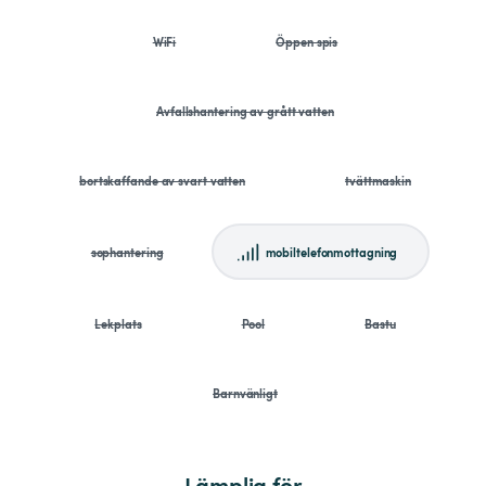
WiFi
Öppen spis
Avfallshantering av grått vatten
bortskaffande av svart vatten
tvättmaskin
sophantering
mobiltelefonmottagning
Lekplats
Pool
Bastu
Barnvänligt
Lämplig för