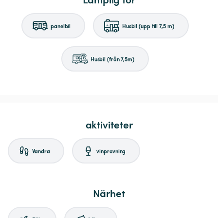
panelbil
Husbil (upp till 7,5 m)
Husbil (från 7,5m)
aktiviteter
Vandra
vinprovning
Närhet