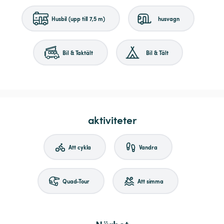
Husbil (upp till 7,5 m)
husvagn
Bil & Taktält
Bil & Tält
aktiviteter
Att cykla
Vandra
Quad-Tour
Att simma