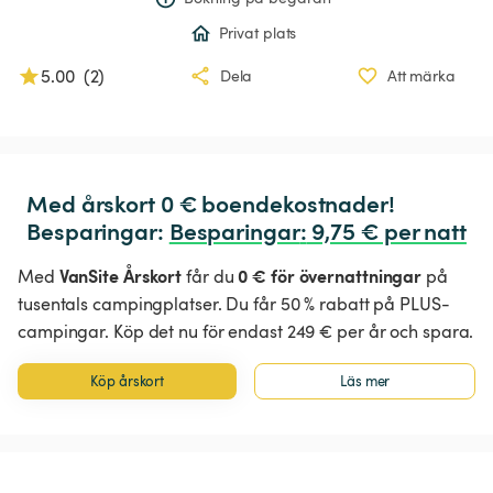
Privat plats
5.00
(
2
)
Dela
Att märka
Med årskort 0 € boendekostnader!

Besparingar: 
Besparingar
:
 9,75 € per natt
VanSite Årskort
0 € för övernattningar
Med
får du
på
tusentals campingplatser. Du får 50 % rabatt på PLUS-
campingar. Köp det nu för endast 249 € per år och spara.
Köp årskort
Läs mer