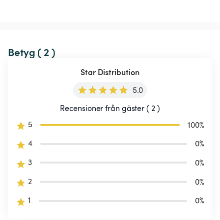
Betyg ( 2 )
Star Distribution
5.0
Recensioner från gäster ( 2 )
5
100
%
4
0
%
3
0
%
2
0
%
1
0
%