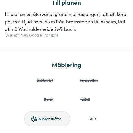
Till planen
I slutet av en återvändsgränd vid hästängen, lätt att köra
på, trafikljud hörs. 5 km från brottsstaden Hillesheim, lätt
att nå Wacholderheide i Mirbach.
Översatt med Google Translate
Möblering
Elektricitet
färskvatten
Dusch
toalett
hundar tillåtna
WiFi