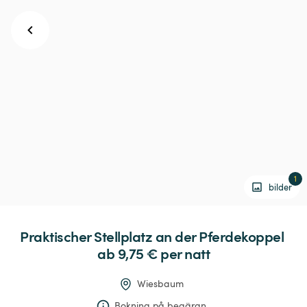
1
bilder
Praktischer
Stellplatz
an
der
Pferdekoppel
ab 9,75 € 
per natt
Wiesbaum
Bokning på begäran