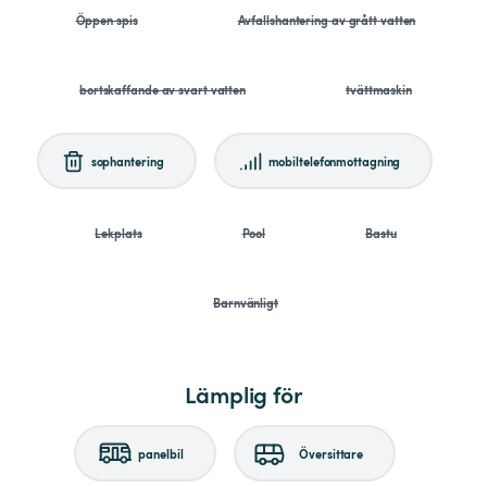
Öppen spis
Avfallshantering av grått vatten
bortskaffande av svart vatten
tvättmaskin
sophantering
mobiltelefonmottagning
Lekplats
Pool
Bastu
Barnvänligt
Lämplig för
panelbil
Översittare