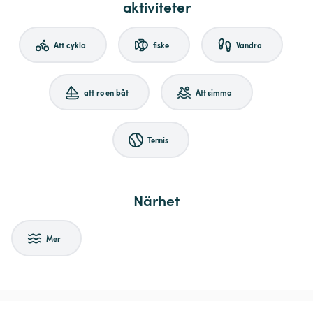
aktiviteter
Att cykla
fiske
Vandra
att ro en båt
Att simma
Tennis
Närhet
Mer