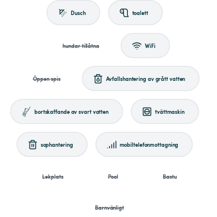
Dusch
toalett
hundar tillåtna
WiFi
Öppen spis
Avfallshantering av grått vatten
bortskaffande av svart vatten
tvättmaskin
sophantering
mobiltelefonmottagning
Lekplats
Pool
Bastu
Barnvänligt