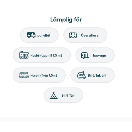
Lämplig för
panelbil
Översittare
Husbil (upp till 7,5 m)
husvagn
Husbil (från 7,5m)
Bil & Taktält
Bil & Tält