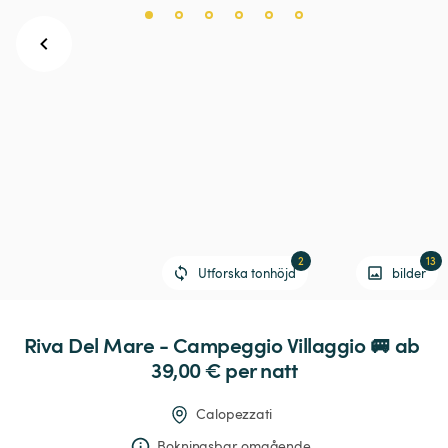
2
13
Utforska tonhöjd
bilder
Riva
Del
Mare
-
Campeggio
Villaggio
🚐
 ab 
39,00 € 
per natt
Calopezzati
Bokningsbar omgående