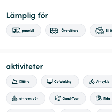
Lämplig för
panelbil
Översittare
Bil 
aktiviteter
Klättra
Co-Working
Att cykla
att ro en båt
Quad-Tour
Rida