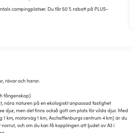
ntals campingplatser. Du får 50 % rabatt på PLUS-
, rävar och harar.
och fångenskap)
yckt, nära naturen på en ekologiskt anpassad fastighet
e djur, men det finns också gott om plats för vilda djur. Med
ing 1 km, motorväg 1 km, Aschaffenburgs centrum 4 km) är du
er norrut, och om du kan få kopplingen att ljudet av A3 i
ag.