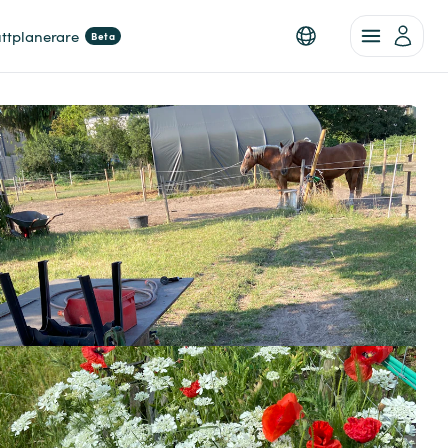
ttplanerare
Beta