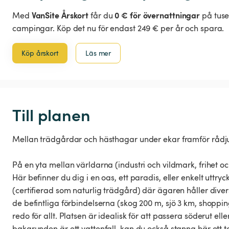
VanSite Årskort
0 € för övernattningar
Med
får du
på tuse
campingar. Köp det nu för endast 249 € per år och spara.
Köp årskort
Läs mer
Till planen
Mellan trädgårdar och hästhagar under ekar framför rådjur
På en yta mellan världarna (industri och vildmark, frihet 
Här befinner du dig i en oas, ett paradis, eller enkelt uttr
(certifierad som naturlig trädgård) där ägaren håller divers
de befintliga förbindelserna (skog 200 m, sjö 3 km, shopp
redo för allt. Platsen är idealisk för att passera söderut ell
bakgrunden är ett vattenfall, kan du också stanna här ett t