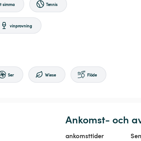
tt simma
Tennis
vinprovning
Ser
Wiese
Flöde
Ankomst- och a
ankomsttider
Sen