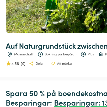
Auf
Naturgrundstück
zwische
Mainaschaff
Bokning på begäran
Plus
P
4.56
(
9
)
Dela
Att märka
Spara 50 % på boendekostna
Besparingar: 
Besparingar
:
 1