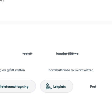
toalett
hundar tillåtna
g av grått vatten
bortskaffande av svart vatten
ltelefonmottagning
Lekplats
Pool