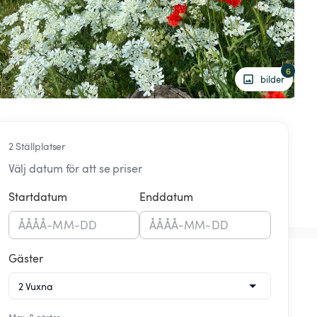
6
bilder
2 Ställplatser
Välj datum för att se priser
Startdatum
Enddatum
ÅÅÅÅ
-
MM
-
DD
ÅÅÅÅ
-
MM
-
DD
Gäster