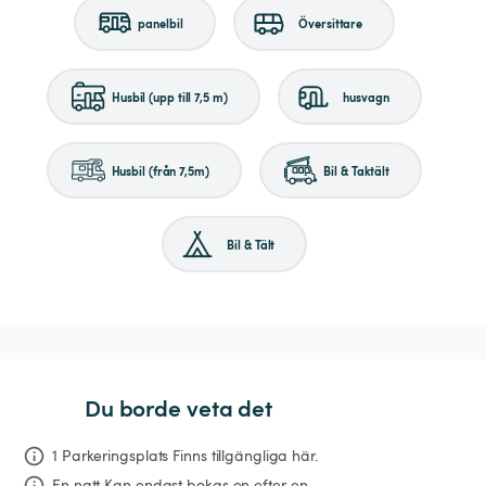
panelbil
Översittare
Husbil (upp till 7,5 m)
husvagn
Husbil (från 7,5m)
Bil & Taktält
Bil & Tält
Du borde veta det
1 Parkeringsplats Finns tillgängliga här.
En natt
Kan endast bokas en efter en.