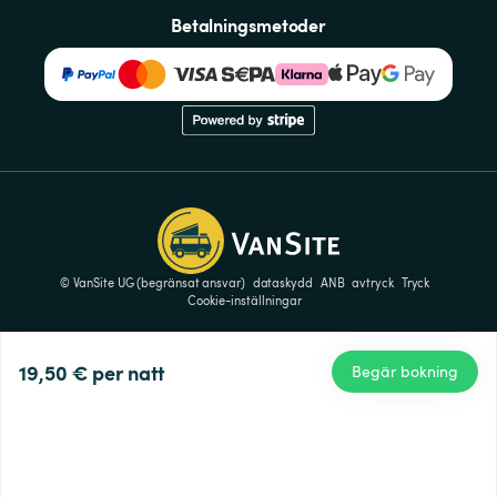
Betalningsmetoder
© VanSite UG (begränsat ansvar)
dataskydd
ANB
avtryck
Tryck
Cookie-inställningar
19,50 €
per natt
Begär bokning