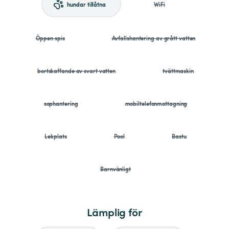
hundar tillåtna
WiFi
Öppen spis
Avfallshantering av grått vatten
bortskaffande av svart vatten
tvättmaskin
sophantering
mobiltelefonmottagning
Lekplats
Pool
Bastu
Barnvänligt
Lämplig för