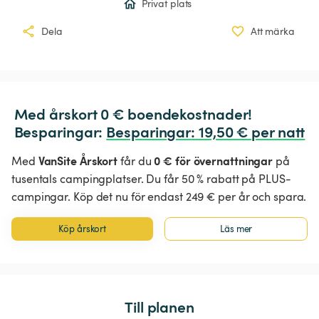
Privat plats
Dela
Att märka
Med årskort 0 € boendekostnader!

Besparingar: 
Besparingar
:
 19,50 € per natt
VanSite Årskort
0 € för övernattningar
Med
får du
på
tusentals campingplatser. Du får 50 % rabatt på PLUS-
campingar. Köp det nu för endast 249 € per år och spara.
Köp årskort
Läs mer
Till planen