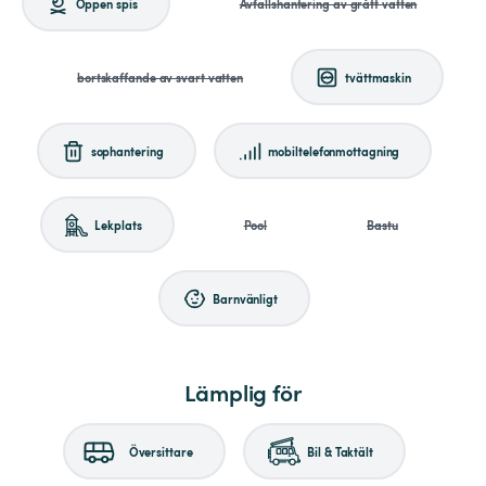
Öppen spis
Avfallshantering av grått vatten
bortskaffande av svart vatten
tvättmaskin
sophantering
mobiltelefonmottagning
Lekplats
Pool
Bastu
Barnvänligt
Lämplig för
Översittare
Bil & Taktält