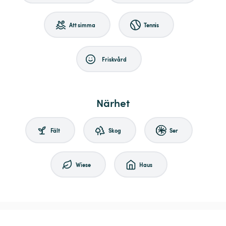
Att simma
Tennis
Friskvård
Närhet
Fält
Skog
Ser
Wiese
Haus