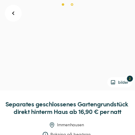
2
bilder
Separates
geschlossenes
Gartengrundstück
direkt
hinterm
Haus
 ab 16,90 € 
per natt
Immenhausen
Bokning på begäran