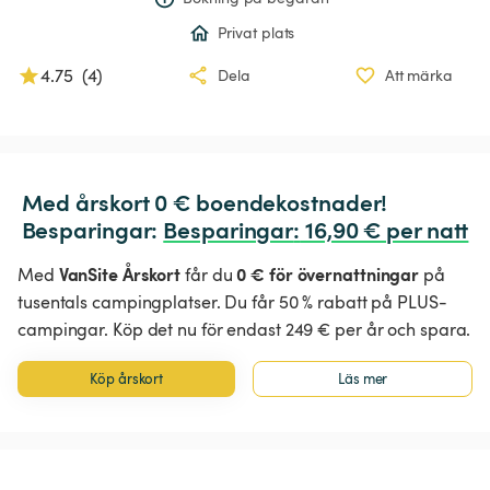
Privat plats
4.75
(
4
)
Dela
Att märka
Med årskort 0 € boendekostnader!

Besparingar: 
Besparingar
:
 16,90 € per natt
VanSite Årskort
0 € för övernattningar
Med
får du
på
tusentals campingplatser. Du får 50 % rabatt på PLUS-
campingar. Köp det nu för endast 249 € per år och spara.
Köp årskort
Läs mer