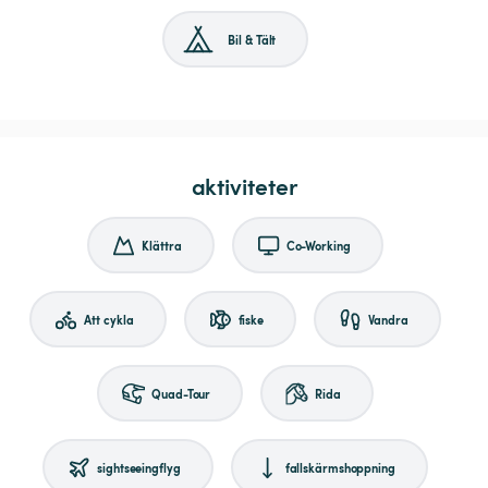
Bil & Tält
aktiviteter
Klättra
Co-Working
Att cykla
fiske
Vandra
Quad-Tour
Rida
sightseeingflyg
fallskärmshoppning