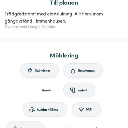
Till planen
Trädgårdstomt med elanslutning. Allt finns inom
gångavstånd i Immenhausen.
Översatt med Google Translate
Möblering
Elektricitet
färskvatten
Dusch
toalett
hundar tillåtna
WiFi