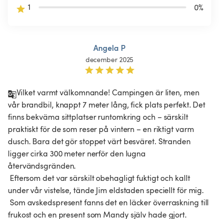
1
0
%
Angela P
december 2025
Vilket varmt välkomnande! Campingen är liten, men 
vår brandbil, knappt 7 meter lång, fick plats perfekt. Det 
finns bekväma sittplatser runtomkring och – särskilt 
praktiskt för de som reser på vintern – en riktigt varm 
dusch. Bara det gör stoppet värt besväret. Stranden 
ligger cirka 300 meter nerför den lugna 
återvändsgränden.

 Eftersom det var särskilt obehagligt fuktigt och kallt 
under vår vistelse, tände Jim eldstaden speciellt för mig.

 Som avskedspresent fanns det en läcker överraskning till 
frukost och en present som Mandy själv hade gjort.
