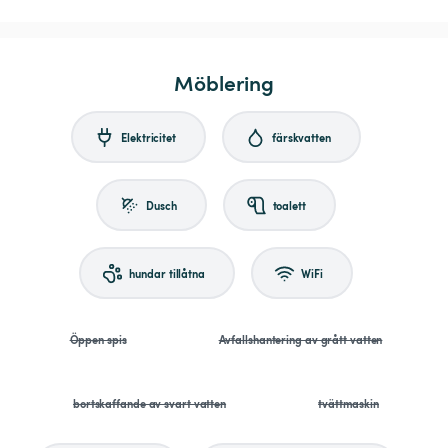
Möblering
Elektricitet
färskvatten
Dusch
toalett
hundar tillåtna
WiFi
Öppen spis
Avfallshantering av grått vatten
bortskaffande av svart vatten
tvättmaskin