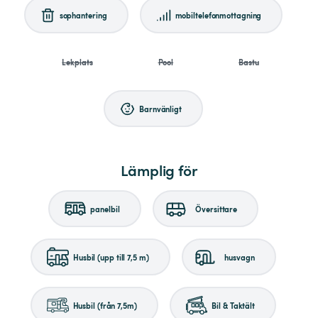
sophantering
mobiltelefonmottagning
Lekplats
Pool
Bastu
Barnvänligt
Lämplig för
panelbil
Översittare
Husbil (upp till 7,5 m)
husvagn
Husbil (från 7,5m)
Bil & Taktält