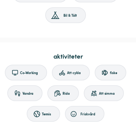
Bil & Tält
aktiviteter
Co-Working
Att cykla
fiske
Vandra
Rida
Att simma
Tennis
Friskvård