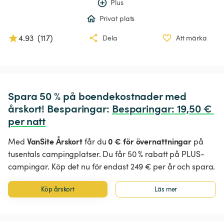
Plus
Privat plats
4.93
(
117
)
Dela
Att märka
Spara 50 % på boendekostnader med 
årskort! Besparingar: 
Besparingar
:
 19,50 € 
per natt
VanSite Årskort
0 € för övernattningar
Med
får du
på
tusentals campingplatser. Du får 50 % rabatt på PLUS-
campingar. Köp det nu för endast 249 € per år och spara.
Köp årskort
Läs mer