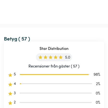
Betyg ( 57 )
Star Distribution
5.0
Recensioner från gäster ( 57 )
5
98
%
4
2
%
3
0
%
2
0
%