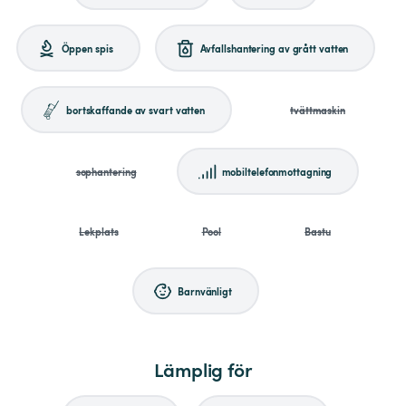
Öppen spis
Avfallshantering av grått vatten
bortskaffande av svart vatten
tvättmaskin
sophantering
mobiltelefonmottagning
Lekplats
Pool
Bastu
Barnvänligt
Lämplig för