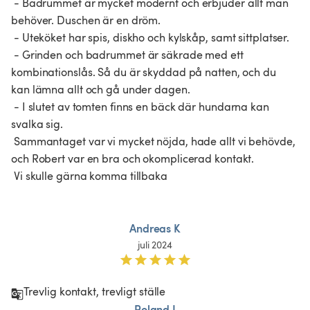
 - Badrummet är mycket modernt och erbjuder allt man 
behöver. Duschen är en dröm.

 - Uteköket har spis, diskho och kylskåp, samt sittplatser.

 - Grinden och badrummet är säkrade med ett 
kombinationslås. Så du är skyddad på natten, och du 
kan lämna allt och gå under dagen.

 - I slutet av tomten finns en bäck där hundarna kan 
svalka sig.

 Sammantaget var vi mycket nöjda, hade allt vi behövde, 
och Robert var en bra och okomplicerad kontakt.

 Vi skulle gärna komma tillbaka

Andreas K
juli 2024
Trevlig kontakt, trevligt ställe 
Roland I