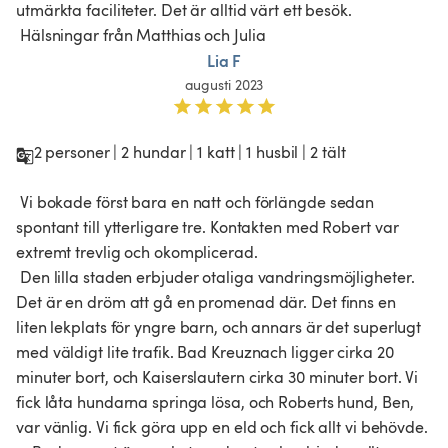
utmärkta faciliteter. Det är alltid värt ett besök.

 Hälsningar från Matthias och Julia 
Lia F
augusti 2023
2 personer | 2 hundar | 1 katt | 1 husbil | 2 tält

 Vi bokade först bara en natt och förlängde sedan 
spontant till ytterligare tre. Kontakten med Robert var 
extremt trevlig och okomplicerad.

 Den lilla staden erbjuder otaliga vandringsmöjligheter. 
Det är en dröm att gå en promenad där. Det finns en 
liten lekplats för yngre barn, och annars är det superlugt 
med väldigt lite trafik. Bad Kreuznach ligger cirka 20 
minuter bort, och Kaiserslautern cirka 30 minuter bort. Vi 
fick låta hundarna springa lösa, och Roberts hund, Ben, 
var vänlig. Vi fick göra upp en eld och fick allt vi behövde.
