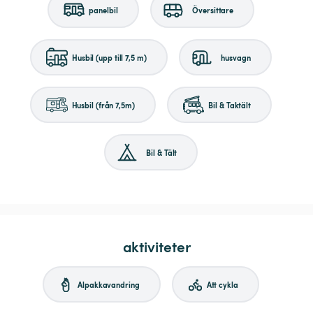
panelbil
Översittare
Husbil (upp till 7,5 m)
husvagn
Husbil (från 7,5m)
Bil & Taktält
Bil & Tält
aktiviteter
Alpakkavandring
Att cykla