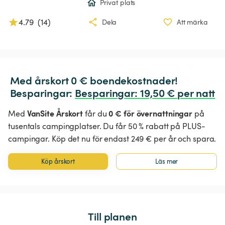
Privat plats
4.79
(
14
)
Dela
Att märka
Med årskort 0 € boendekostnader!

Besparingar: 
Besparingar
:
 19,50 € per natt
VanSite Årskort
0 € för övernattningar
Med
får du
på
tusentals campingplatser. Du får 50 % rabatt på PLUS-
campingar. Köp det nu för endast 249 € per år och spara.
Köp årskort
Läs mer
Till planen