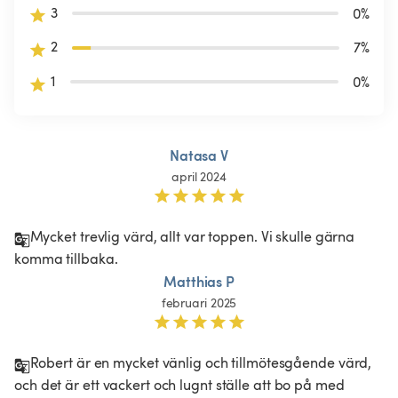
3
0
%
2
7
%
1
0
%
Natasa V
april 2024
Mycket trevlig värd, allt var toppen. Vi skulle gärna 
komma tillbaka.
Matthias P
februari 2025
Robert är en mycket vänlig och tillmötesgående värd, 
och det är ett vackert och lugnt ställe att bo på med 