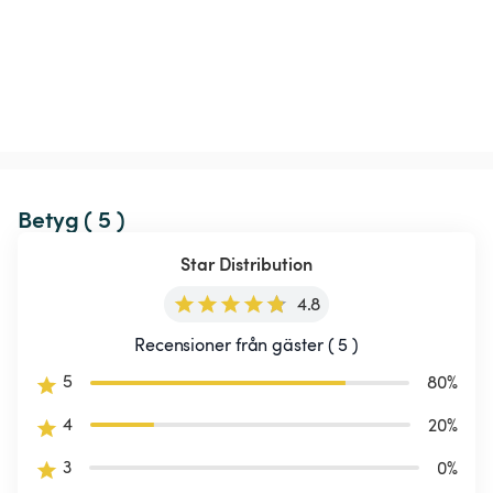
Betyg ( 5 )
Star Distribution
4.8
Recensioner från gäster ( 5 )
5
80
%
4
20
%
3
0
%