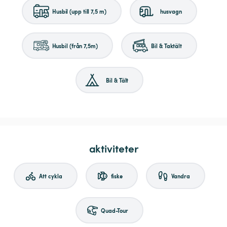
Husbil (upp till 7,5 m)
husvagn
Husbil (från 7,5m)
Bil & Taktält
Bil & Tält
aktiviteter
Att cykla
fiske
Vandra
Quad-Tour