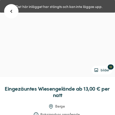
Det här inlägget har stängts och kan inte läggas upp.
10
bilder
Eingezäuntes
Wiesengelände
 ab 13,00 € 
per 
natt
Berge
Bokningsbar omgående