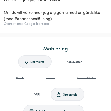
El finns tillgänglig när som helst.
Om du vill välkomnar jag dig gärna med en gårdsfika
(med förhandsbeställning).
Översatt med Google Translate
Möblering
Elektricitet
färskvatten
Dusch
toalett
hundar tillåtna
WiFi
Öppen spis