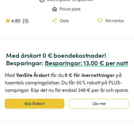
Privat plats
4.80
(
5
)
Dela
Att märka
Med årskort 0 € boendekostnader!

Besparingar: 
Besparingar
:
 13,00 € per natt
VanSite Årskort
0 € för övernattningar
Med
får du
på
tusentals campingplatser. Du får 50 % rabatt på PLUS-
campingar. Köp det nu för endast 249 € per år och spara.
Köp årskort
Läs mer