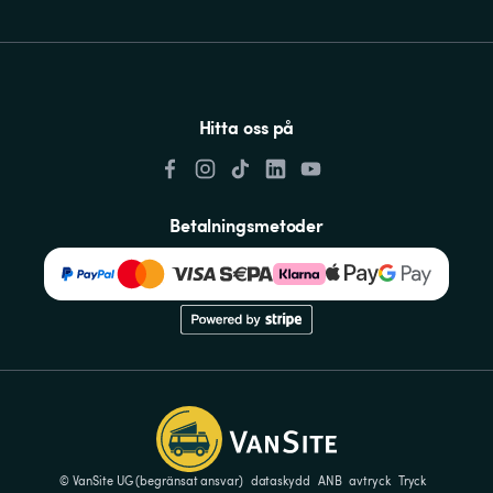
Hitta oss på
Betalningsmetoder
© VanSite UG (begränsat ansvar)
dataskydd
ANB
avtryck
Tryck