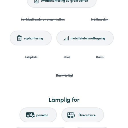
Avfallshantering av grått vatten
bortskaffande av svart vatten
tvättmaskin
sophantering
mobiltelefonmottagning
Lekplats
Pool
Bastu
Barnvänligt
Lämplig för
panelbil
Översittare