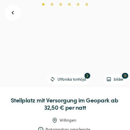
2
15
Utforska tonhöjd
bilder
Stellplatz
mit
Versorgung
im
Geopark
 ab 
32,50 € 
per natt
Willingen
Bokningsbar omgående