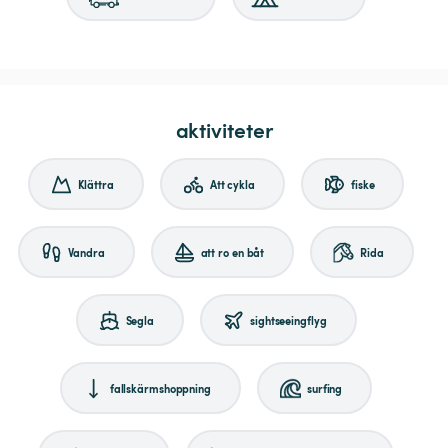
aktiviteter
Klättra
Att cykla
fiske
Vandra
att ro en båt
Rida
Segla
sightseeingflyg
fallskärmshoppning
surfing