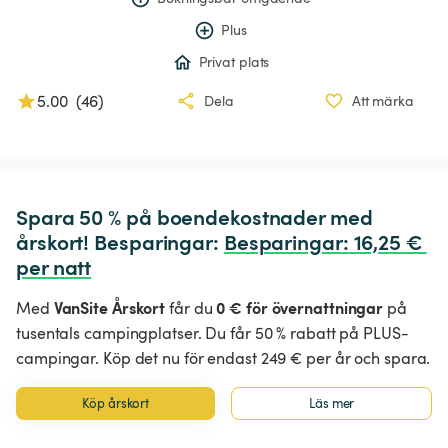
Plus
Privat plats
5.00
(
46
)
Dela
Att märka
Spara 50 % på boendekostnader med 
årskort! Besparingar: 
Besparingar
:
 16,25 € 
per natt
VanSite Årskort
0 € för övernattningar
Med
får du
på
tusentals campingplatser. Du får 50 % rabatt på PLUS-
campingar. Köp det nu för endast 249 € per år och spara.
Köp årskort
Läs mer