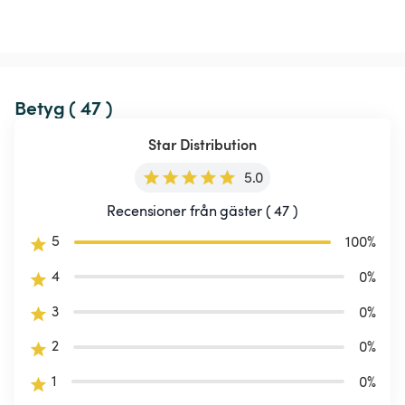
Betyg ( 47 )
Star Distribution
5.0
Recensioner från gäster ( 47 )
5
100
%
4
0
%
3
0
%
2
0
%
1
0
%