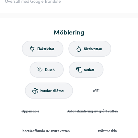
Översatt med Google Translate
Möblering
Elektricitet
färskvatten
Dusch
toalett
hundar tillåtna
WiFi
Öppen spis
Avfallshantering av grått vatten
bortskaffande av svart vatten
tvättmaskin