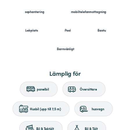
sophantering
mobiltelefonmottagning
Lekplats
Pool
Bastu
Barnvänligt
Lämplig för
panelbil
Översittare
Husbil (upp till 7,5 m)
husvagn
Bil & Taktält
Bil & Tält