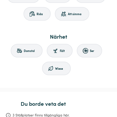
Rida
Att simma
Närhet
Domstol
Fält
Ser
Wiese
Du borde veta det
3 Ställplatser Finns tillgängliga här.