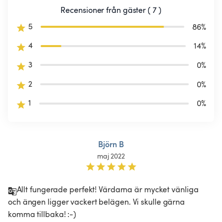
Recensioner från gäster ( 7 )
5
86
%
4
14
%
3
0
%
2
0
%
1
0
%
Björn B
maj 2022
Allt fungerade perfekt! Värdarna är mycket vänliga 
och ängen ligger vackert belägen. Vi skulle gärna 
komma tillbaka! :-)