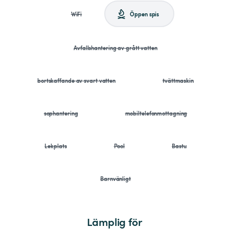
WiFi
Öppen spis
Avfallshantering av grått vatten
bortskaffande av svart vatten
tvättmaskin
sophantering
mobiltelefonmottagning
Lekplats
Pool
Bastu
Barnvänligt
Lämplig för