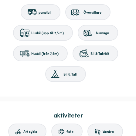
panelbil
Översittare
Husbil (upp till 7,5 m)
husvagn
Husbil (från 7,5m)
Bil & Taktält
Bil & Tält
aktiviteter
Att cykla
fiske
Vandra