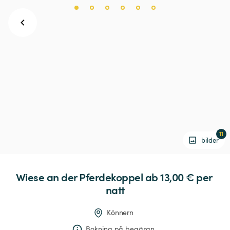
11
bilder
Wiese
an
der
Pferdekoppel
 ab 13,00 € 
per 
natt
Könnern
Bokning på begäran