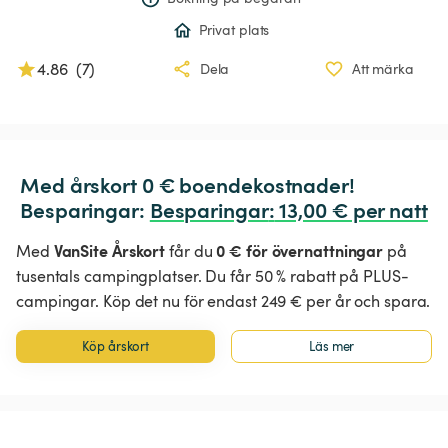
Privat plats
4.86
(
7
)
Dela
Att märka
Med årskort 0 € boendekostnader!

Besparingar: 
Besparingar
:
 13,00 € per natt
VanSite Årskort
0 € för övernattningar
Med
får du
på
tusentals campingplatser. Du får 50 % rabatt på PLUS-
campingar. Köp det nu för endast 249 € per år och spara.
Köp årskort
Läs mer