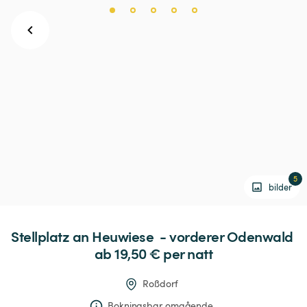
5
bilder
Stellplatz
an
Heuwiese
-
vorderer
Odenwald
ab 19,50 € 
per natt
Roßdorf
Bokningsbar omgående