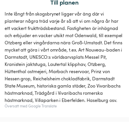
Till planen
Inte långt från skogsbrynet ligger vår äng där vi
planterar några träd varje år så att vi om några år har
ett vackert fruktträdsbestand. Fastigheten är inhägnad
och erbjuder en vacker utsikt mot Odenwald, till exempel
Otzberg eller vingårdarna nära Groß-Umstadt. Det finns
mycket att göra i vårt område, t.ex. Art Nouveau-baden i
Darmstadt, UNESCO:s världsarvsplats Messel Pit,
Kranistein jaktstuga, Lautertal klipphav, Otzberg,
Hüttenthal ostmejeri, Marbach reservoar, Prinz von
Hessen grop, Reichelsheim chokladfabrik, Darmstadt
State Museum, historiska gamla städer, Zoo Vivaribachs
hästmarknad, Trädgård i Vivaribachs romerska
hästmarknad, Villaparken i Eberfelden. Haselburg osv.
Översatt med Google Translate