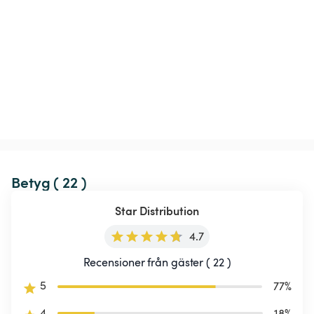
Betyg ( 22 )
Star Distribution
4.7
Recensioner från gäster ( 22 )
5
77
%
4
18
%