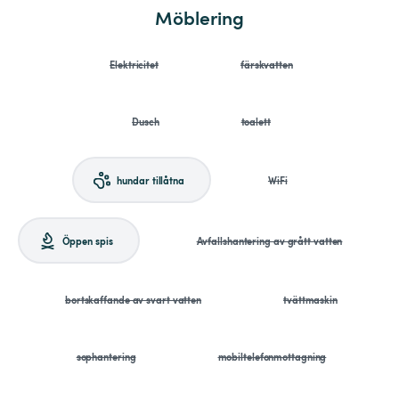
Möblering
Elektricitet
färskvatten
Dusch
toalett
hundar tillåtna
WiFi
Öppen spis
Avfallshantering av grått vatten
bortskaffande av svart vatten
tvättmaskin
sophantering
mobiltelefonmottagning