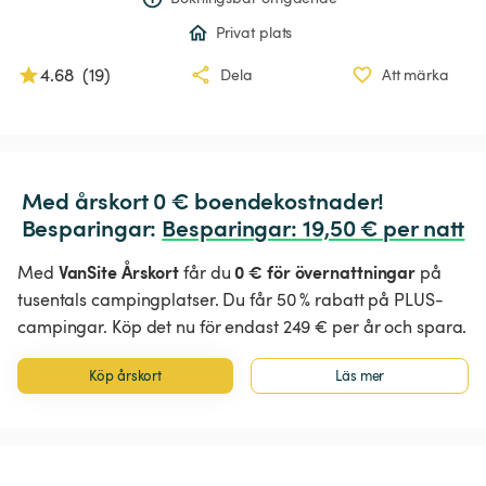
Privat plats
4.68
(
19
)
Dela
Att märka
Med årskort 0 € boendekostnader!

Besparingar: 
Besparingar
:
 19,50 € per natt
VanSite Årskort
0 € för övernattningar
Med
får du
på
tusentals campingplatser. Du får 50 % rabatt på PLUS-
campingar. Köp det nu för endast 249 € per år och spara.
Köp årskort
Läs mer