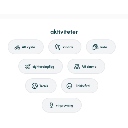
aktiviteter
Att cykla
Vandra
Rida
sightseeingflyg
Att simma
Tennis
Friskvård
vinprovning