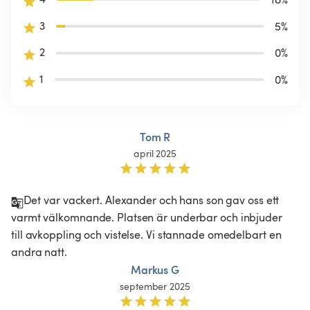
3
5
%
2
0
%
1
0
%
Tom R
april 2025
Det var vackert. Alexander och hans son gav oss ett 
varmt välkomnande. Platsen är underbar och inbjuder 
till avkoppling och vistelse. Vi stannade omedelbart en 
andra natt. 
Markus G
september 2025