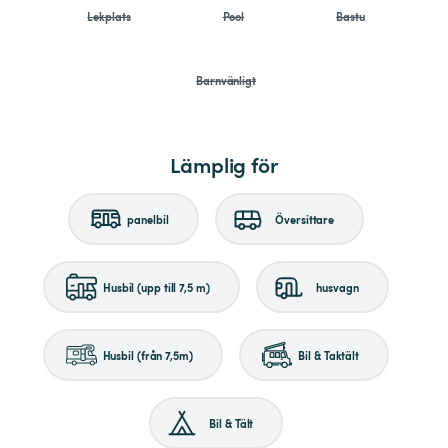
Lekplats
Pool
Bastu
Barnvänligt
Lämplig för
panelbil
Översittare
Husbil (upp till 7,5 m)
husvagn
Husbil (från 7,5m)
Bil & Taktält
Bil & Tält