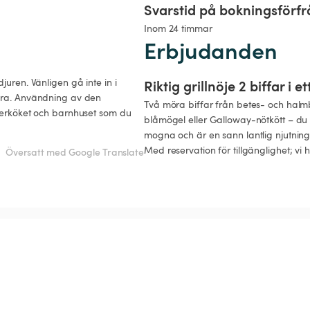
Svarstid på bokningsförf
Inom 24 timmar
Erbjudanden
uren. Vänligen gå inte in i 
Riktig grillnöje 2 biffar i 
bara. Användning av den 
Två möra biffar från betes- och halmb
 lerköket och barnhuset som du 
blåmögel eller Galloway-nötkött – du k
mogna och är en sann lantlig njutning.
Med reservation för tillgänglighet; vi ha
Översatt med Google Translate