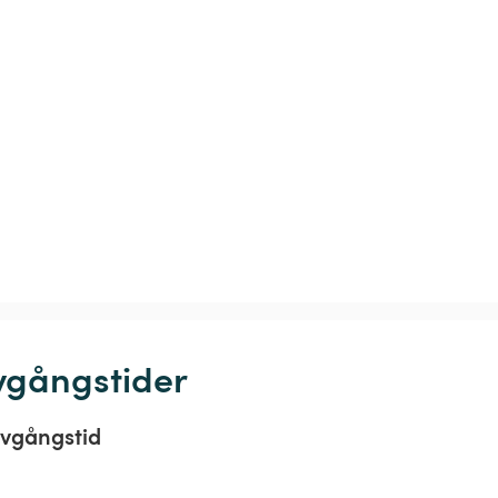
vgångstider
vgångstid