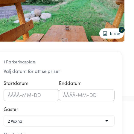
7
bilder
1 Parkeringsplats
Välj datum för att se priser
Startdatum
Enddatum
ÅÅÅÅ
-
MM
-
DD
ÅÅÅÅ
-
MM
-
DD
Gäster