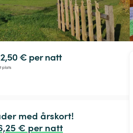
32,50 € 
per natt
t plats
der med årskort! 
6,25 € per natt