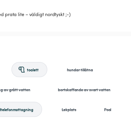
 prata lite – väldigt nordtyskt ;-)
toalett
hundar tillåtna
ng av grått vatten
bortskaffande av svart vatten
ltelefonmottagning
Lekplats
Pool