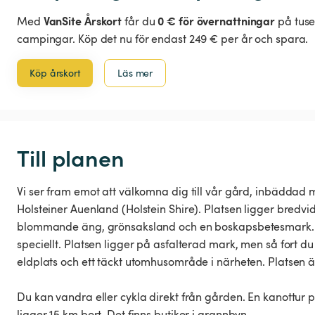
VanSite Årskort
0 € för övernattningar
Med
får du
på tuse
campingar. Köp det nu för endast 249 € per år och spara.
Köp årskort
Läs mer
Till planen
Vi ser fram emot att välkomna dig till vår gård, inbäddad m
Holsteiner Auenland (Holstein Shire). Platsen ligger bred
blommande äng, grönsaksland och en boskapsbetesmark. S
speciellt. Platsen ligger på asfalterad mark, men så fort d
eldplats och ett täckt utomhusområde i närheten. Platsen är 
Du kan vandra eller cykla direkt från gården. En kanottur 
ligger 15 km bort. Det finns butiker i grannbyn.