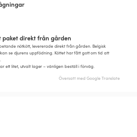
rågningar
ett paket direkt från gården
etande nötkött, levererade direkt från gården. Belgisk 
an se djurens uppfödning. Köttet har fått gott om tid att 


r ett litet, utvalt lager – vänligen beställ i förväg.
Översatt med Google Translate