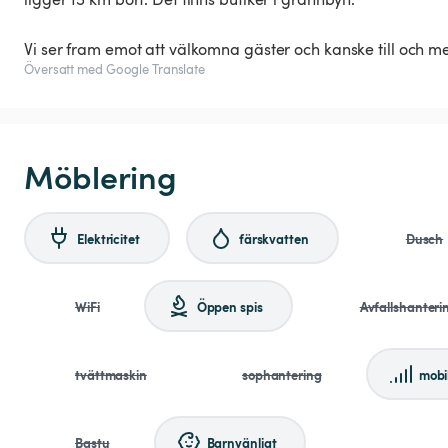
Vi ser fram emot att välkomna gäster och kanske till och med
Översatt med Google Translate
Möblering
Elektricitet
färskvatten
Dusch
WiFi
Öppen spis
Avfallshanteri
tvättmaskin
sophantering
mobi
Bastu
Barnvänligt