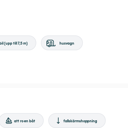
il (upp till 7,5 m)
husvagn
att ro en båt
fallskärmshoppning