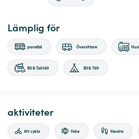
Lämplig för
panelbil
Översittare
Husb
Bil & Taktält
Bil & Tält
aktiviteter
Att cykla
fiske
Vandra