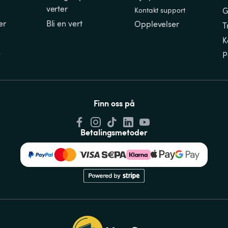
verter
Kontakt support
G
er
Bli en vert
Opplevelser
T
K
e
P
Finn oss på
Betalingsmetoder