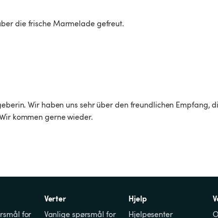
er die frische Marmelade gefreut. 

geberin. Wir haben uns sehr über den freundlichen Empfang, di
. Wir kommen gerne wieder.
Verter
Hjelp
V
rsmål for 
Vanlige spørsmål for 
Hjelpesenter
O