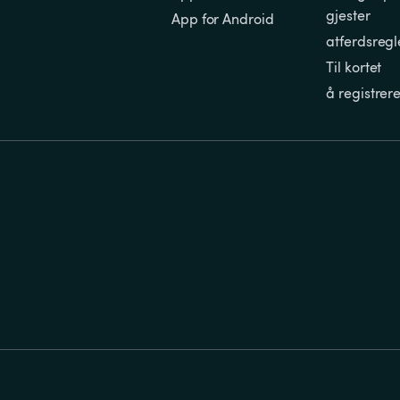
gjester
App for Android
atferdsregl
Til kortet
å registrer