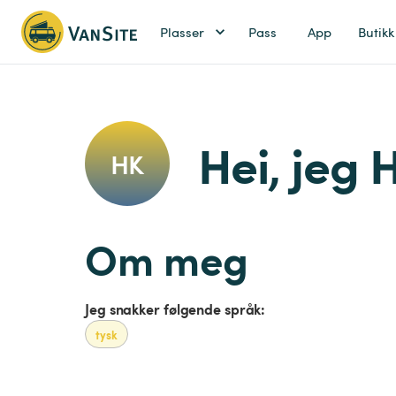
Plasser
Pass
App
Butikk
Hei, jeg 
HK
Om meg
Jeg snakker følgende språk:
tysk