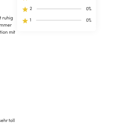
2
0
%
t ruhig 
1
0
%
ommer 
ion mit 
hr toll 