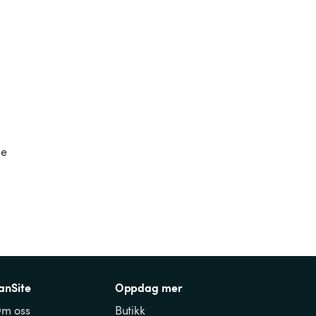
e 
anSite
Oppdag mer
m oss
Butikk