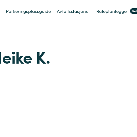
Parkeringsplassguide
Avfallsstasjoner
Ruteplanlegger
Be
Heike K.