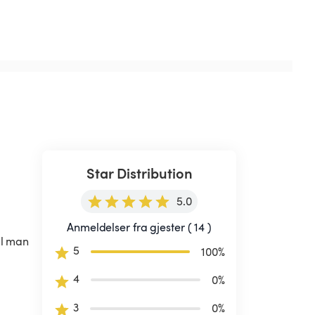
Star Distribution
5.0
Anmeldelser fra gjester ( 14 )
l man 
5
100
%
4
0
%
3
0
%