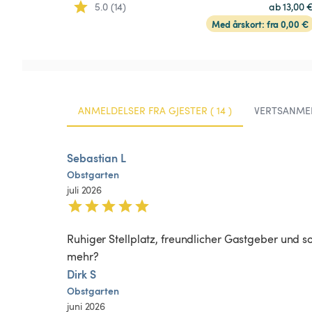
5.0 (14)
ab 13,00 
Med årskort: fra 0,00 €
ANMELDELSER FRA GJESTER ( 14 )
VERTSANMEL
Sebastian L
Obstgarten
juli 2026
Ruhiger Stellplatz, freundlicher Gastgeber und
mehr? 
Dirk S
Obstgarten
juni 2026