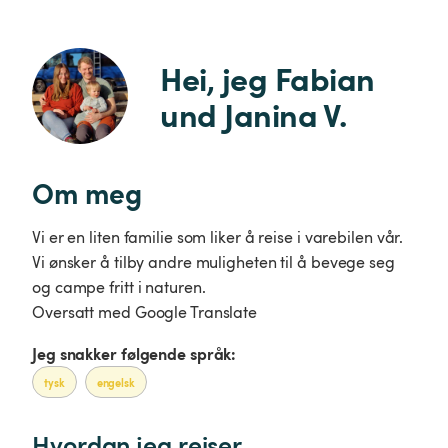
Hei, jeg Fabian 
und Janina V.
Om meg
Vi er en liten familie som liker å reise i varebilen vår.
Vi ønsker å tilby andre muligheten til å bevege seg
og campe fritt i naturen.
Oversatt med Google Translate
Jeg snakker følgende språk:
tysk
engelsk
Hvordan jeg reiser