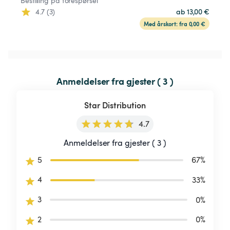
Bestilling på forespørsel
4.7 (3)
ab 13,00 €
Med årskort: fra 0,00 €
Anmeldelser fra gjester ( 3 )
Star Distribution
4.7
Anmeldelser fra gjester ( 3 )
5
67
%
4
33
%
3
0
%
2
0
%