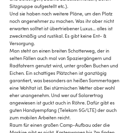
Sitzgruppe aufgestellt etc.). 

Und sie haben noch weitere Pläne, um den Platz 
noch angenehmer zu machen. Was ihr aber nicht 
erwarten solltet ist übertriebener Luxus… alles ist 
zweckmäßig und rustikal. Es gibt keine Ent- & 
Versorgung. 

Man steht an einen breiten Schotterweg, der in 
selten Fällen auch mal von Spaziergängern und 
Radfahrern genutzt wird, unter großen Buchen und 
Eichen. Ein schattiges Plätzchen ist ganztägig 
garantiert, was besonders an heißen Sommertagen 
eine Wohltat ist. Bei stürmischen Wetter aber wohl 
eher unangenehm. Und wer auf Solarertrag 
angewiesen ist guckt auch in Röhre. Dafür gibt es 
guten Handyempfang (Telekom 5G/LTE) der auch 
zum mobilen Arbeiten reicht. 

Raum für einen großen Camp-Aufbau oder die 
Markise gibt es nicht. Kastenwagen bis 7m finden 