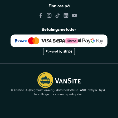
Finn oss på
Betalingsmetoder
© VanSite UG (begrenset ansvar)
data beskyttelse
ANB
avtrykk
trykk
Innstillinger for informasjonskapsler