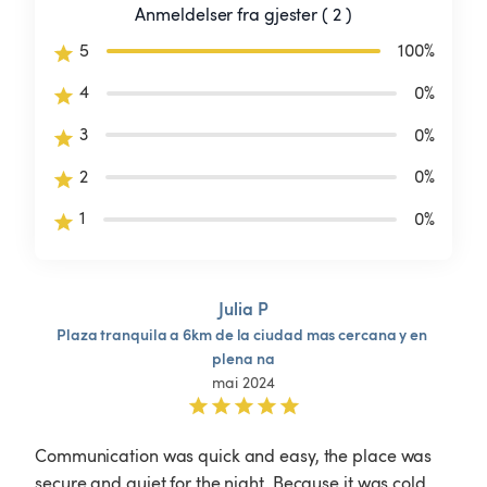
Anmeldelser fra gjester ( 2 )
5
100
%
4
0
%
3
0
%
2
0
%
1
0
%
Julia P
Plaza
tranquila
a
6km
de
la
ciudad
mas
cercana
y
en
plena
na
mai 2024
Communication was quick and easy, the place was 
secure and quiet for the night. Because it was cold 