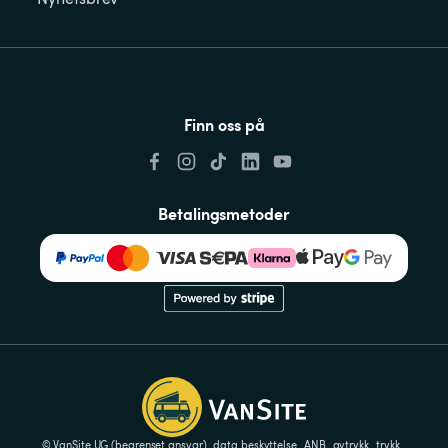
Finn oss på
Betalingsmetoder
© VanSite UG (begrenset ansvar)
data beskyttelse
ANB
avtrykk
trykk