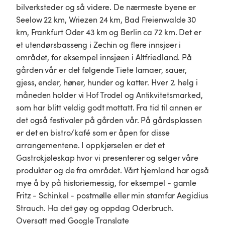
bilverksteder og så videre. De nærmeste byene er
Seelow 22 km, Wriezen 24 km, Bad Freienwalde 30
km, Frankfurt Oder 43 km og Berlin ca 72 km. Det er
et utendørsbasseng i Zechin og flere innsjøer i
området, for eksempel innsjøen i Altfriedland. På
gården vår er det følgende Tiete lamaer, sauer,
gjess, ender, høner, hunder og katter. Hver 2. helg i
måneden holder vi Hof Trodel og Antikvitetsmarked,
som har blitt veldig godt mottatt. Fra tid til annen er
det også festivaler på gården vår. På gårdsplassen
er det en bistro/kafé som er åpen for disse
arrangementene. I oppkjørselen er det et
Gastrokjøleskap hvor vi presenterer og selger våre
produkter og de fra området. Vårt hjemland har også
mye å by på historiemessig, for eksempel - gamle
Fritz - Schinkel - postmølle eller min stamfar Aegidius
Strauch. Ha det gøy og oppdag Oderbruch.
Oversatt med Google Translate