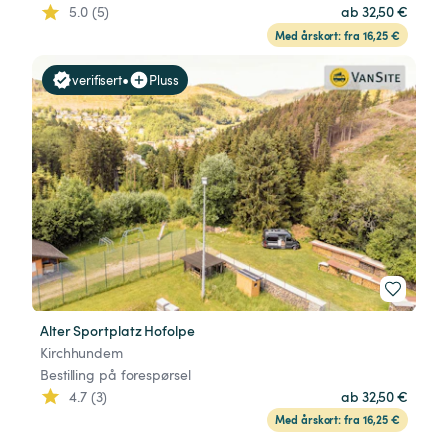
5.0 (5)
ab 32,50 €
Med årskort: fra 16,25 €
•
verifisert
Pluss
Alter Sportplatz Hofolpe
Kirchhundem
Bestilling på forespørsel
4.7 (3)
ab 32,50 €
Med årskort: fra 16,25 €