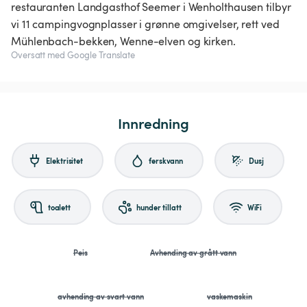
restauranten Landgasthof Seemer i Wenholthausen tilbyr
vi 11 campingvognplasser i grønne omgivelser, rett ved
Oversatt med Google Translate
Innredning
Elektrisitet
ferskvann
Dusj
toalett
hunder tillatt
WiFi
Peis
Avhending av grått vann
avhending av svart vann
vaskemaskin