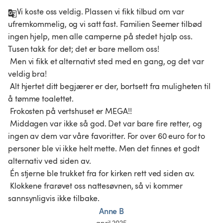
Vi koste oss veldig. Plassen vi fikk tilbud om var 
ufremkommelig, og vi satt fast. Familien Seemer tilbød 
ingen hjelp, men alle camperne på stedet hjalp oss. 
Tusen takk for det; det er bare mellom oss!

 Men vi fikk et alternativt sted med en gang, og det var 
veldig bra!

 Alt hjertet ditt begjærer er der, bortsett fra muligheten til 
å tømme toalettet.

 Frokosten på vertshuset er MEGA!!

 Middagen var ikke så god. Det var bare fire retter, og 
ingen av dem var våre favoritter. For over 60 euro for to 
personer ble vi ikke helt mette. Men det finnes et godt 
alternativ ved siden av.

 Én stjerne ble trukket fra for kirken rett ved siden av.

 Klokkene frarøvet oss nattesøvnen, så vi kommer 
Anne B
april 2025