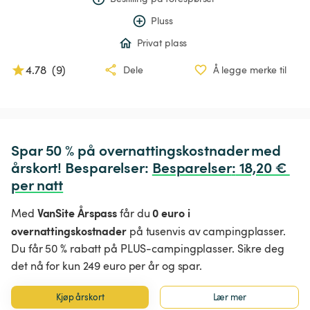
Pluss
Privat plass
4.78
(
9
)
Dele
Å legge merke til
Spar 50 % på overnattingskostnader med 
årskort! Besparelser: 
Besparelser
:
 18,20 € 
per natt
VanSite Årspass
0 euro i
Med
får du
overnattingskostnader
på tusenvis av campingplasser.
Du får 50 % rabatt på PLUS-campingplasser. Sikre deg
det nå for kun 249 euro per år og spar.
Kjøp årskort
Lær mer