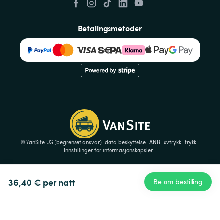
Betalingsmetoder
© VanSite UG (begrenset ansvar)
data beskyttelse
ANB
avtrykk
trykk
Innstillinger for informasjonskapsler
36,40 €
per natt
Be om bestilling