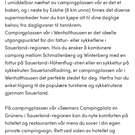
I umiddelbar nærhet av campingplassen vår er det et
bakeri, og i neste by Eslohe (6 km unna) finnes det diverse
supermarkeder hvor du kan kjøpe alt til dine daglige
behov, fra dagligvarer til tannkrem.
Campingplassen vår i Wenholthausen er det ideelle
utgangspunktet for din fottur- eller sykkelferie i
Sauerland-regionen. Hvis du ønsker å kombinere
camping mellom Schmallenberg og Winterberg med en
fottur på Sauerland-Höhenflug-stien eller en sykkeltur på
sykkelruten SauerlandRadring, er campingplassen vår i
Wenholthausen det perfekte stedet for deg. Herfra har du
enkel tilgang til de populære turstiene og sykkelrutene
gjennom Sauerland.
På campingplassen vår «Seemers Campingplatz im
Grünen» i Sauerland-regionen kan du nyte komforten på
hotellet og restauranten vår mens du sover i din egen
private campingvogn. Rett ved siden av hotellet og