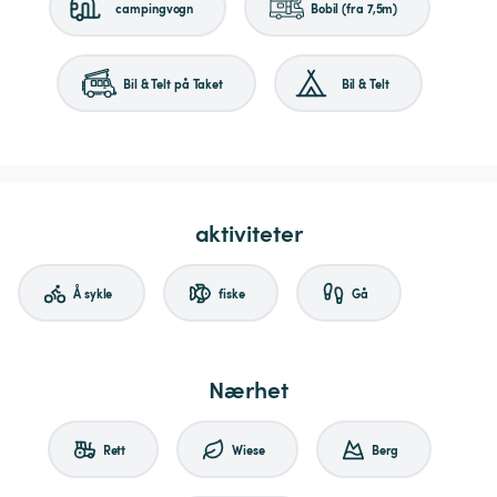
campingvogn
Bobil (fra 7,5m)
Bil & Telt på Taket
Bil & Telt
aktiviteter
Å sykle
fiske
Gå
Nærhet
Rett
Wiese
Berg