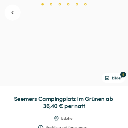
9
bilder
Seemers
Campingplatz
im
Grünen
 ab 
36,40 € 
per natt
Eslohe
Bestilling på forespørsel