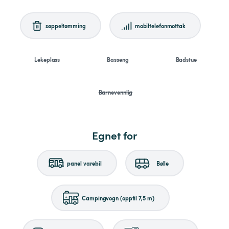
søppeltømming
mobiltelefonmottak
Lekeplass
Basseng
Badstue
Barnevennlig
Egnet for
panel varebil
Bølle
Campingvogn (opptil 7,5 m)