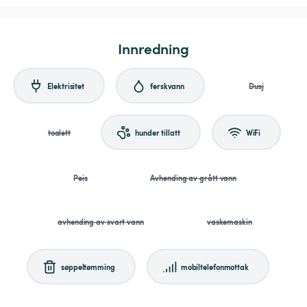
Innredning
Elektrisitet
ferskvann
Dusj
toalett
hunder tillatt
WiFi
Peis
Avhending av grått vann
avhending av svart vann
vaskemaskin
søppeltømming
mobiltelefonmottak