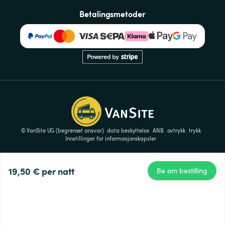
Betalingsmetoder
© VanSite UG (begrenset ansvar)
data beskyttelse
ANB
avtrykk
trykk
Innstillinger for informasjonskapsler
19,50 €
per natt
Be om bestilling