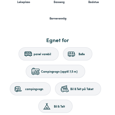
Lekeplass
Basseng
Badstue
Barnevennlig
Egnet for
panel varebil
Bølle
Campingvogn (opptil 7,5 m)
campingvogn
Bil & Telt på Taket
Bil & Telt