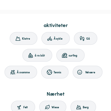
aktiviteter
Klatre
Å sykle
Gå
å ro båt
surfing
Å svømme
Tennis
Velvære
Nærhet
Felt
Wiese
Berg