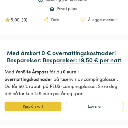
Privat plass
5.00
(
9
)
Dele
Å legge merke til
Med årskort 0 € overnattingskostnader!

Besparelser: 
Besparelser
:
 19,50 € per natt
VanSite Årspass
0 euro i
Med
får du
overnattingskostnader
på tusenvis av campingplasser.
Du får 50 % rabatt på PLUS-campingplasser. Sikre deg
det nå for kun 249 euro per år og spar.
Kjøp årskort
Lær mer