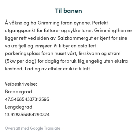
Til banen
Å våkne og ha Grimming foran øynene. Perfekt
utgangspunkt for fotturer og sykkelturer. Grimmingtherme
ligger rett ved siden av. Salzkammergut er kjent for sine
vakre fjell og innsjøer. Vi tilbyr en asfaltert
parkeringsplass foran huset vårt, ferskvann og strøm
(5kw per dag) for daglig forbruk tilgjengelig uten ekstra
kostnad. Lading av elbiler er ikke tillatt.
Veibeskrivelse:
Breddegrad
47.546854337312595
Lengdegrad
13.928355864290324
Oversatt med Google Translate