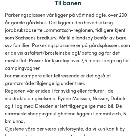
Til banen
Parkeringsplassen vår ligger på vårt nedlagte, over 200
år gamle gårdshus. Det ligger i den hovedsakelig
jordbruksbaserte Lommatzsch-regionen, tidligere kjent
som Sachsens brødkurv. Vår lille landsby består av bare
syv familier. Parkeringsplassene er på gårdsplassen, som
er delvis asfaltert/brosteinsbelagt/betong og for det
meste flat. Passer for kjøretøy over 7,5 meter lange og for
campingvogner.
For minicampere eller teltreisende er det også et
grøntområde tilgjengelig under trær.
Regionen vår er ideell for sykling eller fotturer i de
vidstrakte omgivelsene. Byene Meissen, Nossen, Döbeln
og til og med Dresden er lett tilgjengelige med bil. De
nærmeste shoppingmulighetene ligger i Lommatzsch, 5
km unna.
Gjestene våre bør være selvforsynte, da vi kun kan tilby