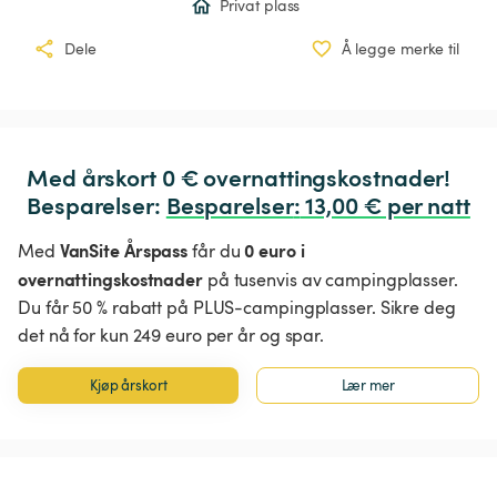
Privat plass
Dele
Å legge merke til
Med årskort 0 € overnattingskostnader!

Besparelser: 
Besparelser
:
 13,00 € per natt
VanSite Årspass
0 euro i
Med
får du
overnattingskostnader
på tusenvis av campingplasser.
Du får 50 % rabatt på PLUS-campingplasser. Sikre deg
det nå for kun 249 euro per år og spar.
Kjøp årskort
Lær mer