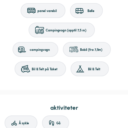
panel varebil
Bølle
Campingvogn (opptil 7,5 m)
campingvogn
Bobil (fra 7,5m)
Bil & Telt på Taket
Bil & Telt
aktiviteter
Å sykle
Gå