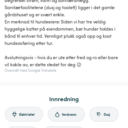
begrenset strøm, vann og sanitæranlegg.
Sanitærfasilitetene (dusj og toalett) ligger i det gamle
gårdshuset og er svært enkle.
En merknad til hundeeiere: Siden vi har tre veldig
hyggelige katter på eiendommen, bør hunder holdes i
bånd til enhver tid. Vennligst plukk også opp og kast
hundeavføring etter tur.
Avslutningsvis - hvis du er ute etter fred og ro eller bare
vil koble av, er dette stedet for deg 😉
Oversatt med Google Translate
Innredning
Elektrisitet
ferskvann
Dusj