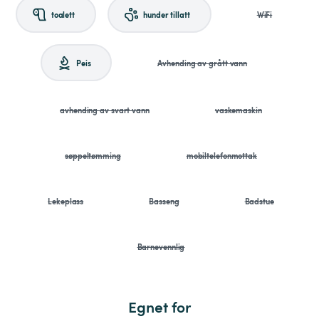
toalett
hunder tillatt
WiFi
Peis
Avhending av grått vann
avhending av svart vann
vaskemaskin
søppeltømming
mobiltelefonmottak
Lekeplass
Basseng
Badstue
Barnevennlig
Egnet for