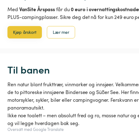
VanSite Årspass
0 euro i overnattingskostnade
Med
får du
PLUS-campingplasser. Sikre deg det nå for kun 249 euro pe
Kjøp årskort
Lær mer
Til banen
Ren natur blant frukttrær, vinmarker og innsjøer. Velkommen
de to pittoreske innsjøene Bindersee og Süßer See. Her finner
motorsykler, sykler, biler eller campingvogner. Ferskvann e
panoramautsikt.
Ikke noe toalett – men absolutt fred og ro, masse natur og e
og vil legge hverdagen bak seg.
Oversatt med Google Translate