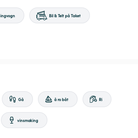
ingvogn
Bil & Telt på Taket
Gå
å ro båt
Ri
vinsmaking