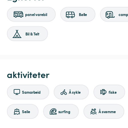
panel varebil
Bølle
camp
Bil & Telt
aktiviteter
Samarbeid
Å sykle
fiske
Seile
surfing
Å svømme