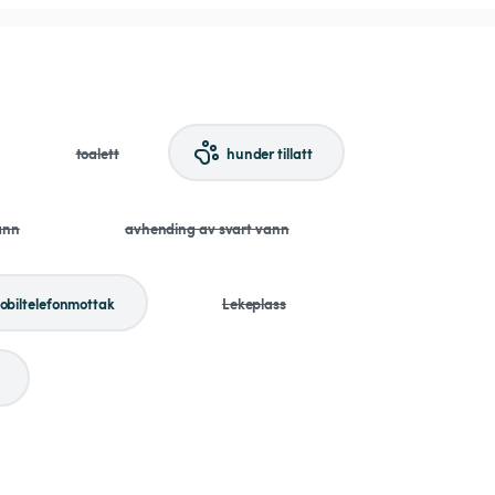
toalett
hunder tillatt
ann
avhending av svart vann
obiltelefonmottak
Lekeplass