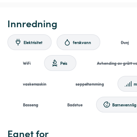
Innredning
Elektrisitet
ferskvann
Dusj
WiFi
Peis
Avhending av grått v
vaskemaskin
søppeltømming
m
Basseng
Badstue
Barnevennlig
Egnet for