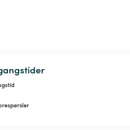
gangstider
ngstid
orespørsler