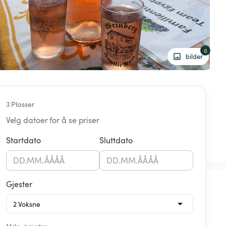
6
bilder
3 Plasser
Velg datoer for å se priser
Startdato
Sluttdato
DD
.
MM
.
ÅÅÅÅ
DD
.
MM
.
ÅÅÅÅ
Gjester