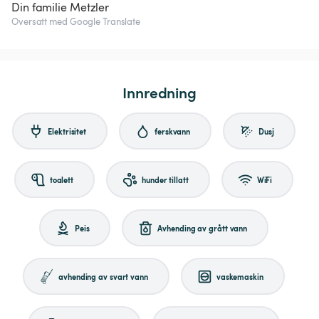
Din familie Metzler
Oversatt med Google Translate
Innredning
Elektrisitet
ferskvann
Dusj
toalett
hunder tillatt
WiFi
Peis
Avhending av grått vann
avhending av svart vann
vaskemaskin