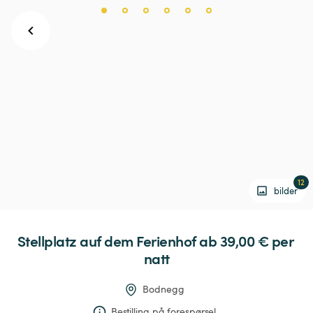
12
bilder
Stellplatz
auf
dem
Ferienhof
 ab 39,00 € 
per 
natt
Bodnegg
Bestilling på forespørsel