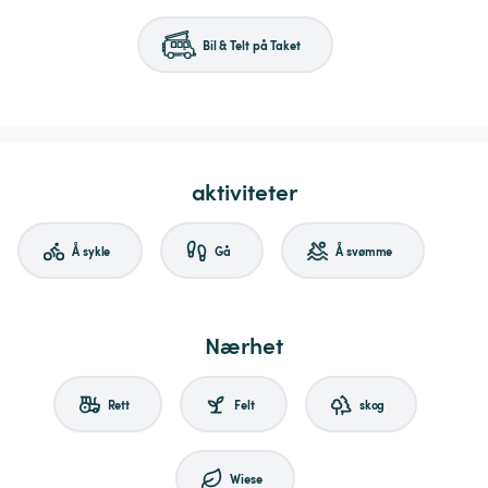
Bil & Telt på Taket
aktiviteter
Å sykle
Gå
Å svømme
Nærhet
Rett
Felt
skog
Wiese