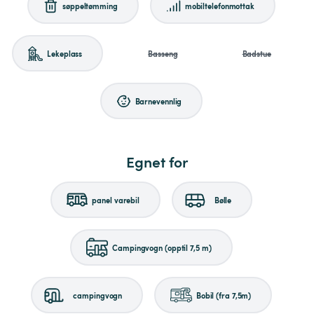
søppeltømming
mobiltelefonmottak
Lekeplass
Basseng
Badstue
Barnevennlig
Egnet for
panel varebil
Bølle
Campingvogn (opptil 7,5 m)
campingvogn
Bobil (fra 7,5m)