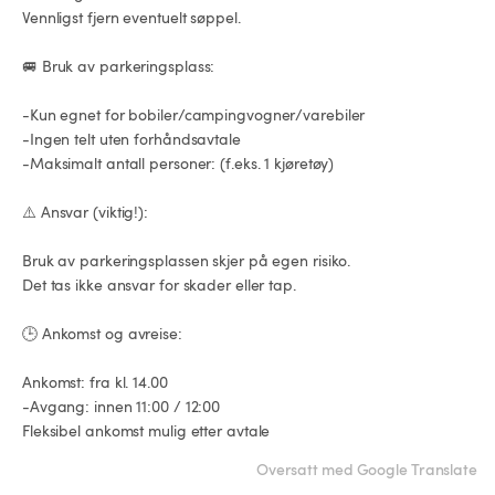
 Vennligst fjern eventuelt søppel.

 🚐 Bruk av parkeringsplass:

 -Kun egnet for bobiler/campingvogner/varebiler

 -Ingen telt uten forhåndsavtale

 -Maksimalt antall personer: (f.eks. 1 kjøretøy)

 ⚠️ Ansvar (viktig!):

 Bruk av parkeringsplassen skjer på egen risiko.

 Det tas ikke ansvar for skader eller tap.

 🕒 Ankomst og avreise:

 Ankomst: fra kl. 14.00

 -Avgang: innen 11:00 / 12:00

 Fleksibel ankomst mulig etter avtale
Oversatt med Google Translate