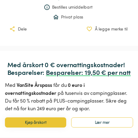
Bestilles umiddelbart
Privat plass
Dele
Å legge merke til
Med årskort 0 € overnattingskostnader!

Besparelser: 
Besparelser
:
 19,50 € per natt
VanSite Årspass
0 euro i
Med
får du
overnattingskostnader
på tusenvis av campingplasser.
Du får 50 % rabatt på PLUS-campingplasser. Sikre deg
det nå for kun 249 euro per år og spar.
Kjøp årskort
Lær mer