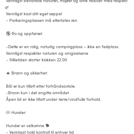
 Vennligst behandle naturen, miljøet og dine naboer med respekt 
🌿

 Vennligst kast ditt eget søppel

 - Parkeringsplassen må etterlates ren

 🔇 Ro og oppførsel:

 -Dette er en rolig, naturlig campingplass – ikke en festplass.

 Vennligst respekter naturen og omgivelsene

 - Stilletiden starter klokken 22:00

 🔥 Brann og sikkerhet:

 Bål er kun tillatt etter forhåndsavtale.

 -Brann kun i det angitte området

 Åpen ild er ikke tillatt under tørre/vindfulle forhold.

 🐶 Hunder:

 Hunder er velkomne 🐕

 - Vennligst hold kontroll til enhver tid
