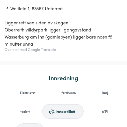
📌 Weitfeld 1, 83567 Unterreit
Ligger rett ved siden av skogen
Oberreith villdyrpark ligger i gangavstand
Wasserburg am Inn (gamlebyen) ligger bare noen få
Oversatt med Google Translate
Innredning
Elektrisitet
ferskvann
Dusj
toalett
hunder tillatt
WiFi