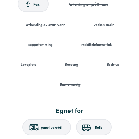
Peis
Avhending av grått vann
avhending av svart vann
vaskemaskin
søppeltømming
mobiltelefonmottak
Lekeplass
Basseng
Badstue
Barnevennlig
Egnet for
panel varebil
Bølle