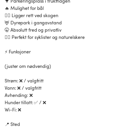
🌳 Parkeringsplass i frukthagen
🔥 Mulighet for bål
🚶‍♂️ Ligger rett ved skogen
🦌 Dyrepark i gangavstand
🤫 Absolutt fred og privatliv
🚴‍♂️ Perfekt for syklister og naturelskere
⚡ Funksjoner
(juster om nødvendig)
Strøm: ❌ / valgfritt
Vann: ❌ / valgfritt
Avhending: ❌
Hunder tillatt: ✅ / ❌
Wi-Fi: ❌
📍 Sted