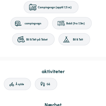
Campingvogn (opptil 7,5 m)
campingvogn
Bobil (fra 7,5m)
Bil & Telt på Taket
Bil & Telt
aktiviteter
Å sykle
Gå
Nærhet