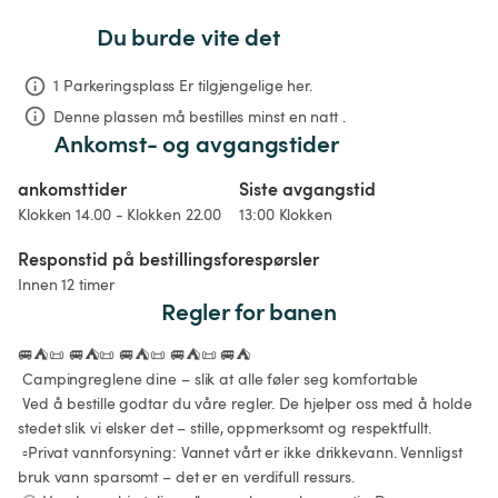
Du burde vite det
1 Parkeringsplass Er tilgjengelige her.
Denne plassen må bestilles minst en natt .
Ankomst- og avgangstider
ankomsttider
Siste avgangstid
Klokken 14.00 - Klokken 22.00
13:00 Klokken
Responstid på bestillingsforespørsler
Innen 12 timer
Regler for banen
🚐⛺📜 🚐⛺📜 🚐⛺📜 🚐⛺📜 🚐⛺

 Campingreglene dine – slik at alle føler seg komfortable

 Ved å bestille godtar du våre regler. De hjelper oss med å holde 
stedet slik vi elsker det – stille, oppmerksomt og respektfullt.

 ▫️Privat vannforsyning: Vannet vårt er ikke drikkevann. Vennligst 
bruk vann sparsomt – det er en verdifull ressurs.
