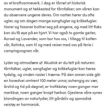
av et kraftvarmeverk. I dag er tårnet et historisk
monument og et hekkested for tårnfalker; om våren kan
du observere ungene deres. Om natten hører du ofte
ugler, og om dagen mange sangfugler og kråkefugler.
Harer og fasaner boltrer seg på engene, og med litt flaks
kan du få øye på en hjort. Vi har også to gamle geiter,
Azrael og Lavender, som bor hos oss, i tillegg til katten
vår, Katinka, som til og med reiser med oss på ferie i
campingvognen vår.
Lyder og atmosfære 🌿 Akustisk er du tett på naturen:
tårnfalker, ugler, sangfugler og kråkefugler kan høres
tydelig, og vinden rasler i trærne. På den annen side går
en hovedvei omtrent 100 meter unna; avhengig av vær,
årstid og tid på døgnet, er trafikkstøy noen ganger mer
merkbar, noen ganger knapt hørbar. Gjestene våre synes
blandingen av naturlyder, litt gårdsliv og sporadisk
veistøy er harmonisk.