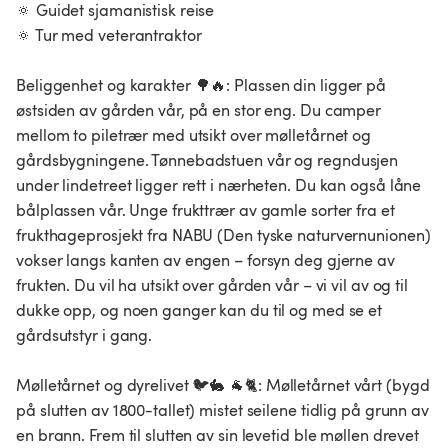
🔅 Guidet sjamanistisk reise
🔅 Tur med veterantraktor
Beliggenhet og karakter 🌳🔥: Plassen din ligger på
østsiden av gården vår, på en stor eng. Du camper
mellom to piletrær med utsikt over mølletårnet og
gårdsbygningene. Tønnebadstuen vår og regndusjen
under lindetreet ligger rett i nærheten. Du kan også låne
bålplassen vår. Unge frukttrær av gamle sorter fra et
frukthageprosjekt fra NABU (Den tyske naturvernunionen)
vokser langs kanten av engen – forsyn deg gjerne av
frukten. Du vil ha utsikt over gården vår – vi vil av og til
dukke opp, og noen ganger kan du til og med se et
gårdsutstyr i gang.
Mølletårnet og dyrelivet 🐦🐇 🐐🐈: Mølletårnet vårt (bygd
på slutten av 1800-tallet) mistet seilene tidlig på grunn av
en brann. Frem til slutten av sin levetid ble møllen drevet