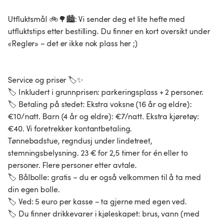
Utfluktsmål 🚲🌳🏙️: Vi sender deg et lite hefte med
utfluktstips etter bestilling. Du finner en kort oversikt under
«Regler» – det er ikke nok plass her ;)
Service og priser 🏷️✨
🏷️ Inkludert i grunnprisen: parkeringsplass + 2 personer.
🏷️ Betaling på stedet: Ekstra voksne (16 år og eldre):
€10/natt. Barn (4 år og eldre): €7/natt. Ekstra kjøretøy:
€40. Vi foretrekker kontantbetaling.
Tønnebadstue, regndusj under lindetreet,
stemningsbelysning. 23 € for 2,5 timer for én eller to
personer. Flere personer etter avtale.
🏷️ Bålbolle: gratis – du er også velkommen til å ta med
din egen bolle.
🏷️ Ved: 5 euro per kasse – ta gjerne med egen ved.
🏷️ Du finner drikkevarer i kjøleskapet: brus, vann (med