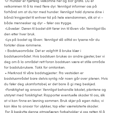
 🐶 Hunder er hjertelig velkomne her og bor gratis. Du er 
velkommen til å ta med flere dyr. Vennligst informer oss på 
forhånd om at du tar med hunder. Vennligst hold dyrene dine i 
bånd/inngjerdet til enhver tid på hele eiendommen, slik at vi – 
både mennesker og dyr – føler oss trygge.

 ▫️Låvedør: Døren til badet ditt fører inn til låven vår. Vennligst lås 
den etter hver bruk.

 ▫️Lys på badet og låven: Vennligst slå alltid av lysene når du 
forlater disse rommene.

 ▫️ Badstueområde: Det er valgfritt å bruke klær i 
badstueområdet. Hvis badstuen brukes av andre gjester, ber vi 
deg om å la området rett foran badstuen være et stille område 
for badstubrukere. Takk for omtanken.

 • Merknad til våre badstugjester: Fra vestsiden er 
badstuområdet bare delvis synlig når noen går over plenen. Hvis 
du føler deg ukomfortabel, er det bare å gi meg beskjed.

 ▫️Forsiktighet og ansvar: Vennligst behandle lokalet, plantene og 
utstyret med forsiktighet. Rapporter eventuelle skader til oss, slik 
at vi kan finne en løsning sammen. Bruk skjer på egen risiko; vi 
kan ikke ta ansvar for ulykker, tap eller værrelaterte skader.

 For å beskytte denne atmosfæren forbeholder vi oss retten til å 