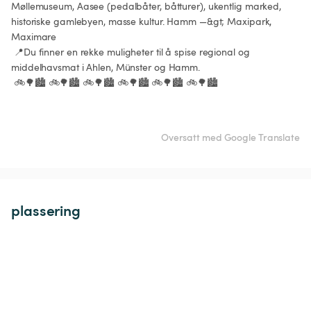
Møllemuseum, Aasee (pedalbåter, båtturer), ukentlig marked, 
historiske gamlebyen, masse kultur. Hamm —&gt; Maxipark, 
Maximare

 📍Du finner en rekke muligheter til å spise regional og 
middelhavsmat i Ahlen, Münster og Hamm.

 🚲🌳🏙️ 🚲🌳🏙️ 🚲🌳🏙️ 🚲🌳🏙️ 🚲🌳🏙️ 🚲🌳🏙️

Oversatt med Google Translate
plassering