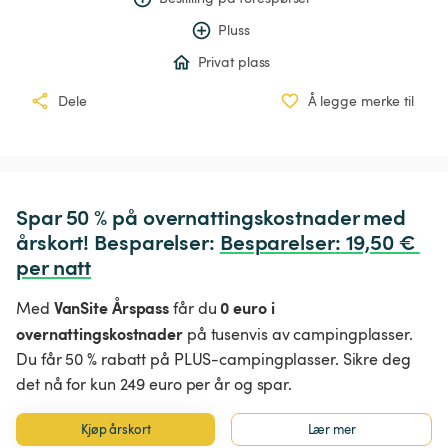
Pluss
Privat plass
Dele
Å legge merke til
Spar 50 % på overnattingskostnader med 
årskort! Besparelser: 
Besparelser
:
 19,50 € 
per natt
VanSite Årspass
0 euro i
Med
får du
overnattingskostnader
på tusenvis av campingplasser.
Du får 50 % rabatt på PLUS-campingplasser. Sikre deg
det nå for kun 249 euro per år og spar.
Kjøp årskort
Lær mer