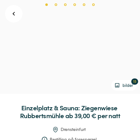
15
bilder
Einzelplatz
&
Sauna:
Ziegenwiese
Rubbertsmühle
 ab 39,00 € 
per natt
Drensteinfurt
Bestilling på forespørsel