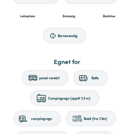
Lekeplass
Basseng
Badstue
Barnevennlig
Egnet for
panel varebil
Bølle
Campingvogn (opptil 7,5 m)
campingvogn
Bobil (fra 7,5m)