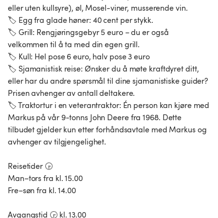
eller uten kullsyre), øl, Mosel-viner, musserende vin.
🏷️ Egg fra glade høner: 40 cent per stykk.
🏷️ Grill: Rengjøringsgebyr 5 euro – du er også
velkommen til å ta med din egen grill.
🏷️ Kull: Hel pose 6 euro, halv pose 3 euro
🏷️ Sjamanistisk reise: Ønsker du å møte kraftdyret ditt,
eller har du andre spørsmål til dine sjamanistiske guider?
Prisen avhenger av antall deltakere.
🏷️ Traktortur i en veterantraktor: Én person kan kjøre med
Markus på vår 9-tonns John Deere fra 1968. Dette
tilbudet gjelder kun etter forhåndsavtale med Markus og
avhenger av tilgjengelighet.
Reisetider 🕞
Man–tors fra kl. 15.00
Fre–søn fra kl. 14.00