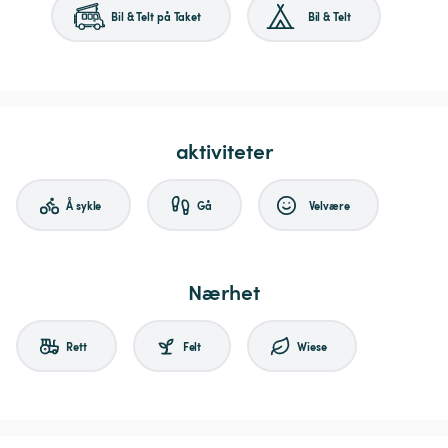
Bil & Telt på Taket
Bil & Telt
aktiviteter
Å sykle
Gå
Velvære
Nærhet
Rett
Felt
Wiese