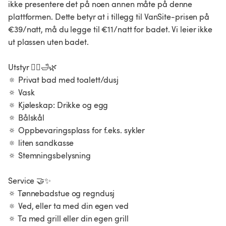
ikke presentere det på noen annen måte på denne
plattformen. Dette betyr at i tillegg til VanSite-prisen på
€39/natt, må du legge til €11/natt for badet. Vi leier ikke
ut plassen uten badet.
Utstyr 🧖‍♀️🛁🌿
🔅 Privat bad med toalett/dusj
🔅 Vask
🔅 Kjøleskap: Drikke og egg
🔅 Bålskål
🔅 Oppbevaringsplass for f.eks. sykler
🔅 liten sandkasse
🔅 Stemningsbelysning
Service 🤝✨
🔅 Tønnebadstue og regndusj
🔅 Ved, eller ta med din egen ved
🔅 Ta med grill eller din egen grill