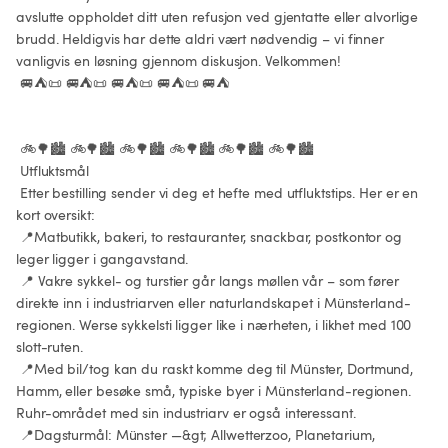
avslutte oppholdet ditt uten refusjon ved gjentatte eller alvorlige 
brudd. Heldigvis har dette aldri vært nødvendig – vi finner 
vanligvis en løsning gjennom diskusjon. Velkommen!

 🚐⛺📜 🚐⛺📜 🚐⛺📜 🚐⛺📜 🚐⛺

 🚲🌳🏙️ 🚲🌳🏙️ 🚲🌳🏙️ 🚲🌳🏙️ 🚲🌳🏙️ 🚲🌳🏙️

 Utfluktsmål

 Etter bestilling sender vi deg et hefte med utfluktstips. Her er en 
kort oversikt:

 📍Matbutikk, bakeri, to restauranter, snackbar, postkontor og 
leger ligger i gangavstand.

 📍 Vakre sykkel- og turstier går langs møllen vår – som fører 
direkte inn i industriarven eller naturlandskapet i Münsterland-
regionen. Werse sykkelsti ligger like i nærheten, i likhet med 100 
slott-ruten.

 📍Med bil/tog kan du raskt komme deg til Münster, Dortmund, 
Hamm, eller besøke små, typiske byer i Münsterland-regionen. 
Ruhr-området med sin industriarv er også interessant.

 📍Dagsturmål: Münster —&gt; Allwetterzoo, Planetarium, 