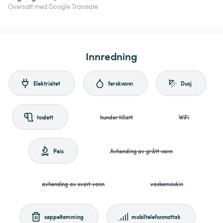
Oversatt med Google Translate
Innredning
Elektrisitet
ferskvann
Dusj
toalett
hunder tillatt
WiFi
Peis
Avhending av grått vann
avhending av svart vann
vaskemaskin
søppeltømming
mobiltelefonmottak