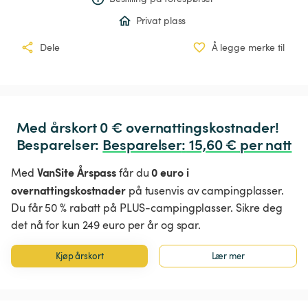
Privat plass
Dele
Å legge merke til
Med årskort 0 € overnattingskostnader!

Besparelser: 
Besparelser
:
 15,60 € per natt
VanSite Årspass
0 euro i
Med
får du
overnattingskostnader
på tusenvis av campingplasser.
Du får 50 % rabatt på PLUS-campingplasser. Sikre deg
det nå for kun 249 euro per år og spar.
Kjøp årskort
Lær mer