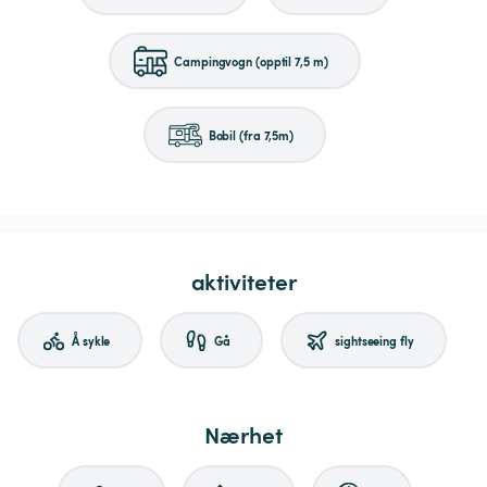
Campingvogn (opptil 7,5 m)
Bobil (fra 7,5m)
aktiviteter
Å sykle
Gå
sightseeing fly
Nærhet