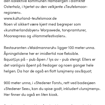
den kollektive kommunen Hambergen i distriktet
Osterholz, i hjertet av den velkjente «Teufelsmoor-
regionen».
www.kulturland-teufelsmoor.de
Noen vil sikkert være kjent med begreper som
«kunstnerlandsbyen» Worpswede, torvpramturer,
Moorexpress og «Hammefestivalen».
Restauranten «Waidmannsruh» ligger 100 meter unna.
Åpningstidene her er imidlertid noe fleksible.
&quot;Lys på - pub åpen / lys av - pub stengt. Ellers er
det vanligvis åpent på fredager og noen ganger hele
helgen. Da har de også en flott lunsjmeny osv.&quot;
900 meter unna, i «Stedener Forst», rett ved badesjøen
«Stedener See», kan du spise godt, inkludert «lunsjmeny».
Her finner du også en liten kiosk.