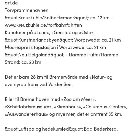
art.de
Torvprammehavnen
&quot;Kreuzkuhle/Kolbecksmoor&quot;: ca. 12 km -
www.kreuzkuhle.de/torfkahnfahrten
Kanoturer på «Lune», «Geeste» og «Oste».
&quot;Kunstnerlandsbyen&quot; Worpswede: ca. 21 km
Moorexpress togstasjon i Worpswede: ca. 21 km
&quot;Neu Helgoland&quot; - Hamme Hütte/Hamme
Strand: ca. 23 km
Det er bare 28 km til Bremervörde med «Natur- og
eventyrparken» ved Vörder See.
Eller til Bremerhaven med «Zoo am Meer»,
«Schifffahrtsmuseum», «Klimahaus», «Columbus-Center»,
«Auswandererhaus» og mye mer, det er omtrent 35 km.
&quot;Luftspa og hedekursted&quot; Bad Bederkesa,