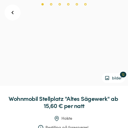
12
bilder
Wohnmobil
Stellplatz
"Altes
Sägewerk"
 ab 
15,60 € 
per natt
Holste
Bestilling på forespørsel