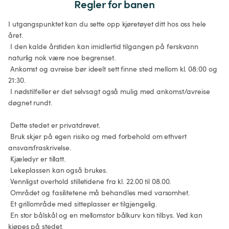
Regler for banen
I utgangspunktet kan du sette opp kjøretøyet ditt hos oss hele 
året.

 I den kalde årstiden kan imidlertid tilgangen på ferskvann 
naturlig nok være noe begrenset.

 Ankomst og avreise bør ideelt sett finne sted mellom kl. 08:00 og 
21:30.

 I nødstilfeller er det selvsagt også mulig med ankomst/avreise 
døgnet rundt.

 Dette stedet er privatdrevet.

 Bruk skjer på egen risiko og med forbehold om ethvert 
ansvarsfraskrivelse.

 Kjæledyr er tillatt.

 Lekeplassen kan også brukes.

 Vennligst overhold stilletidene fra kl. 22.00 til 08.00.

 Området og fasilitetene må behandles med varsomhet.

 Et grillområde med sitteplasser er tilgjengelig.

 En stor bålskål og en mellomstor bålkurv kan tilbys. Ved kan 
kjøpes på stedet.
