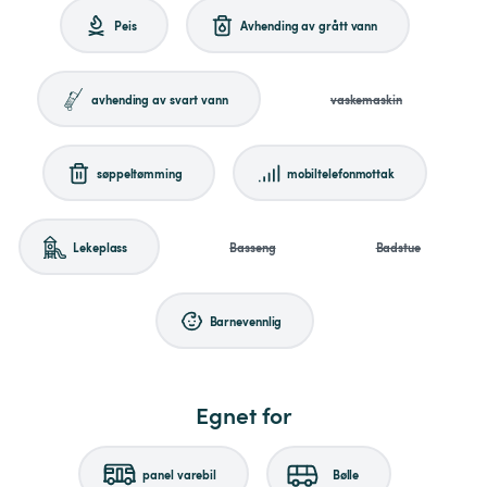
Peis
Avhending av grått vann
avhending av svart vann
vaskemaskin
søppeltømming
mobiltelefonmottak
Lekeplass
Basseng
Badstue
Barnevennlig
Egnet for
panel varebil
Bølle