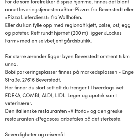
For de som foretrekker å spise hjemme, finnes det blant
annet leveringstjenesten «Star-Pizza» fra Beverstedt eller
«Pizza Lieferdienst» fra Wallhöfen.
Eller du kan fylle opp med regionalt kjøtt, pølse, ost, egg
og poteter. Rett rundt hjørnet (200 m) ligger «Lockes
Farm» med en selvbetjent gårdsbutikk.
For større ærender ligger byen Beverstedt omtrent 8 km
unna.
Bobilparkeringsplasser finnes på markedsplassen - Enge
Straße, 27616 Beverstedt.
Her finner du stort sett alt du trenger til hverdagslivet.
EDEKA, COMBI, ALDI, LIDL. Leger og apotek samt
veterinærer.
Den italienske restauranten «Vittoria» og den greske
restauranten «Pegasos» anbefales på det sterkeste.
Severdigheter og reisemål: