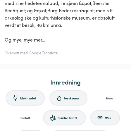
med sine hedetermalbad, innsjøen &quot;Beerster
See&quot; og &quot;Burg Bederkesa&quot; med sitt
arkeologiske og kulturhistoriske museum, er absolutt
verdt et besøk, 46 km unna.
Og mye, mye mer....
Oversatt med Google Translate
Innredning
Elektrisitet
ferskvann
Dusj
toalett
hunder tillatt
WiFi