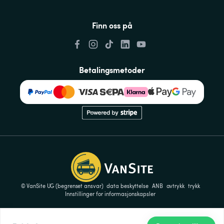
Finn oss på
Betalingsmetoder
© VanSite UG (begrenset ansvar)
data beskyttelse
ANB
avtrykk
trykk
Innstillinger for informasjonskapsler