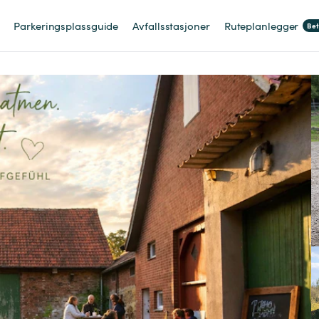
Parkeringsplassguide
Avfallsstasjoner
Ruteplanlegger
Be