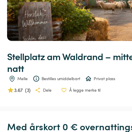
Stellplatz
am
Waldrand
–
mitt
natt
Melle
Bestilles umiddelbart
Privat plass
3.67
(
3
)
Dele
Å legge merke til
Med årskort 0 € overnatting