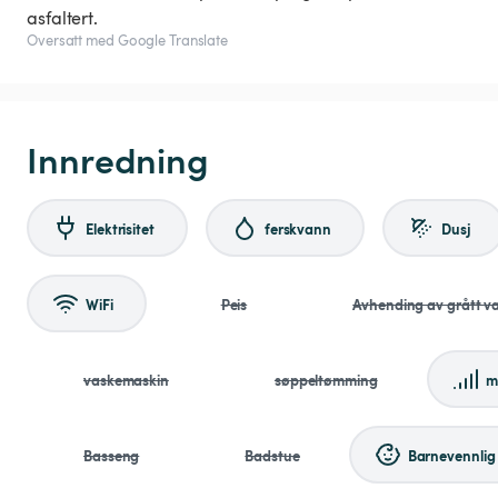
asfaltert.
Oversatt med Google Translate
Innredning
Elektrisitet
ferskvann
Dusj
WiFi
Peis
Avhending av grått v
vaskemaskin
søppeltømming
m
Basseng
Badstue
Barnevennlig