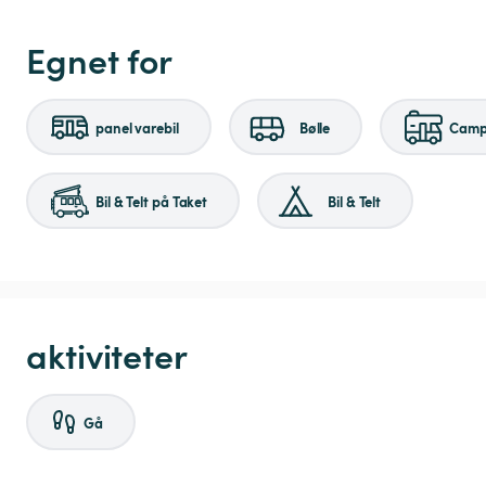
Egnet for
panel varebil
Bølle
Campi
Bil & Telt på Taket
Bil & Telt
aktiviteter
Gå