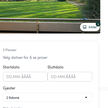
9
bilder
2 Plasser
Velg datoer for å se priser
Startdato
Sluttdato
DD
.
MM
.
ÅÅÅÅ
DD
.
MM
.
ÅÅÅÅ
Gjester