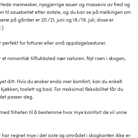
rtede mennesker, nysgjerrige sauer og massevis av fred og
en til sauebeitet etter avtale, og du kan se på melkingen om
på gården er 20./21. juni og 18./19. juli; disse er
.)
er perfekt for fotturer eller små oppdagelsesturer.
r et romantisk tilfluktssted nær naturen. Nyt roen i skogen,
øyet ditt. Hvis du ønsker enda mer komfort, kan du enkelt
m, kjøkken, toalett og bad. For maksimal fleksibilitet får du
det passer deg.
 med friheten til å bestemme hvor mye komfort de vil unne
har regnet mye i det siste og området i skogkanten ikke er