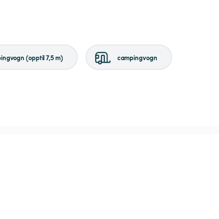
ngvogn (opptil 7,5 m)
campingvogn