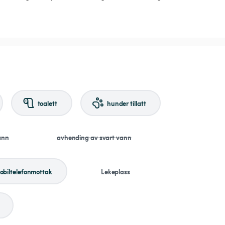
toalett
hunder tillatt
ann
avhending av svart vann
obiltelefonmottak
Lekeplass