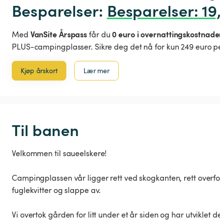
Besparelser: 
Besparelser
:
 19
VanSite Årspass
0 euro i overnattingskostnade
Med
får du
PLUS-campingplasser. Sikre deg det nå for kun 249 euro pe
Kjøp årskort
Lær mer
Til banen
Velkommen til saueelskere!
Campingplassen vår ligger rett ved skogkanten, rett overfor 
fuglekvitter og slappe av.
Vi overtok gården for litt under et år siden og har utviklet