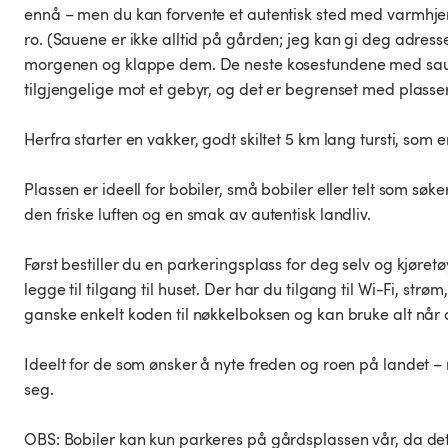
ennå – men du kan forvente et autentisk sted med varmhje
ro. (Sauene er ikke alltid på gården; jeg kan gi deg adress
morgenen og klappe dem. De neste kosestundene med sauene 
tilgjengelige mot et gebyr, og det er begrenset med plasser
Herfra starter en vakker, godt skiltet 5 km lang tursti, som 
Plassen er ideell for bobiler, små bobiler eller telt som søke
den friske luften og en smak av autentisk landliv.
Først bestiller du en parkeringsplass for deg selv og kjøret
legge til tilgang til huset. Der har du tilgang til Wi-Fi, strø
ganske enkelt koden til nøkkelboksen og kan bruke alt når 
Ideelt for de som ønsker å nyte freden og roen på landet –
seg.
OBS: Bobiler kan kun parkeres på gårdsplassen vår, da det 