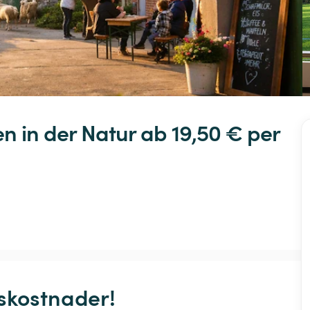
en
in
der
Natur
 ab 19,50 € 
per 
skostnader!
