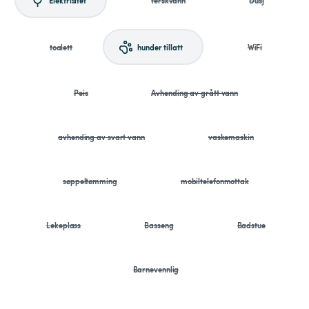
toalett
hunder tillatt
WiFi
Peis
Avhending av grått vann
avhending av svart vann
vaskemaskin
søppeltømming
mobiltelefonmottak
Lekeplass
Basseng
Badstue
Barnevennlig