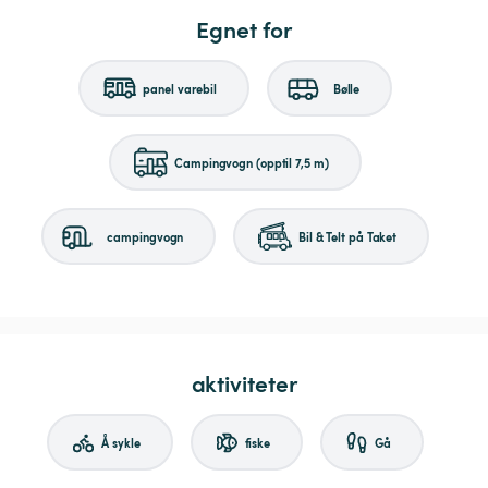
Egnet for
panel varebil
Bølle
Campingvogn (opptil 7,5 m)
campingvogn
Bil & Telt på Taket
aktiviteter
Å sykle
fiske
Gå