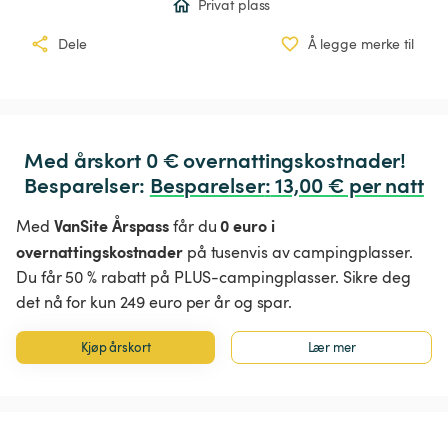
Privat plass
Dele
Å legge merke til
Med årskort 0 € overnattingskostnader!

Besparelser: 
Besparelser
:
 13,00 € per natt
VanSite Årspass
0 euro i
Med
får du
overnattingskostnader
på tusenvis av campingplasser.
Du får 50 % rabatt på PLUS-campingplasser. Sikre deg
det nå for kun 249 euro per år og spar.
Kjøp årskort
Lær mer