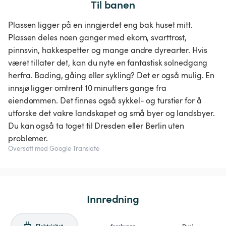
Til banen
Plassen ligger på en inngjerdet eng bak huset mitt.
Plassen deles noen ganger med ekorn, svarttrost,
pinnsvin, hakkespetter og mange andre dyrearter. Hvis
været tillater det, kan du nyte en fantastisk solnedgang
herfra. Bading, gåing eller sykling? Det er også mulig. En
innsjø ligger omtrent 10 minutters gange fra
eiendommen. Det finnes også sykkel- og turstier for å
utforske det vakre landskapet og små byer og landsbyer.
Du kan også ta toget til Dresden eller Berlin uten
problemer.
Oversatt med Google Translate
Innredning
Elektrisitet
ferskvann
Dusj