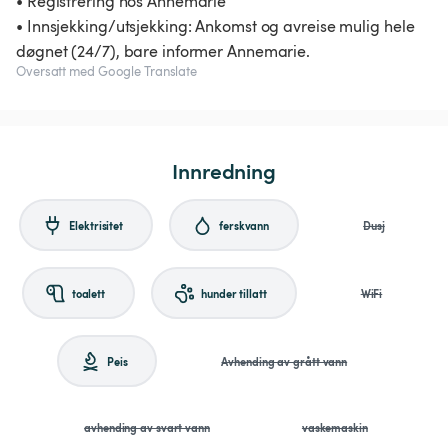
• Registrering hos Annemarie
• Innsjekking/utsjekking: Ankomst og avreise mulig hele
døgnet (24/7), bare informer Annemarie.
Oversatt med Google Translate
Innredning
Elektrisitet
ferskvann
Dusj
toalett
hunder tillatt
WiFi
Peis
Avhending av grått vann
avhending av svart vann
vaskemaskin