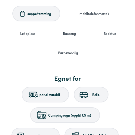
søppeltømming
mobiltelefonmottak
Lekeplass
Basseng
Badstue
Barnevennlig
Egnet for
panel varebil
Bølle
Campingvogn (opptil 7,5 m)