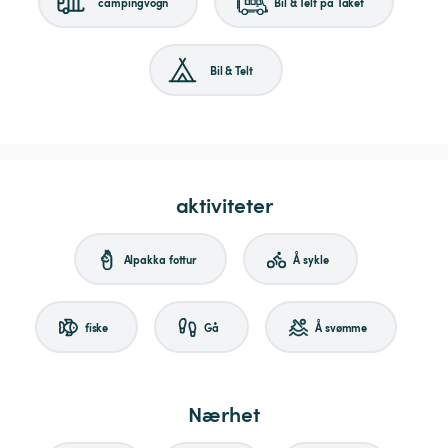
campingvogn
Bil & Telt på Taket
Bil & Telt
aktiviteter
Alpakka fottur
Å sykle
fiske
Gå
Å svømme
Nærhet