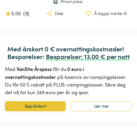
Privat plass
5.00
(
9
)
Dele
Å legge merke til
Med årskort 0 € overnattingskostnader!

Besparelser: 
Besparelser
:
 13,00 € per natt
VanSite Årspass
0 euro i
Med
får du
overnattingskostnader
på tusenvis av campingplasser.
Du får 50 % rabatt på PLUS-campingplasser. Sikre deg
det nå for kun 249 euro per år og spar.
Kjøp årskort
Lær mer