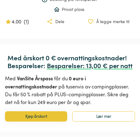
Privat plass
4.00
(
1
)
Dele
Å legge merke til
Med årskort 0 € overnattingskostnader!

Besparelser: 
Besparelser
:
 13,00 € per natt
VanSite Årspass
0 euro i
Med
får du
overnattingskostnader
på tusenvis av campingplasser.
Du får 50 % rabatt på PLUS-campingplasser. Sikre deg
det nå for kun 249 euro per år og spar.
Kjøp årskort
Lær mer