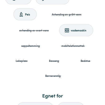
Peis
Avhending av grått vann
avhending av svart vann
vaskemaskin
søppeltømming
mobiltelefonmottak
Lekeplass
Basseng
Badstue
Barnevennlig
Egnet for