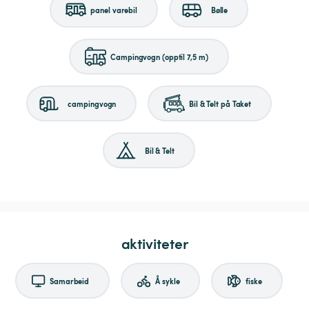
panel varebil
Bølle
Campingvogn (opptil 7,5 m)
campingvogn
Bil & Telt på Taket
Bil & Telt
aktiviteter
Samarbeid
Å sykle
fiske