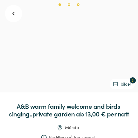
3
bilder
A&B
warm
family
welcome
and
birds
singing..private
garden
 ab 13,00 € 
per natt
Mérida
Bestilling på forespørsel