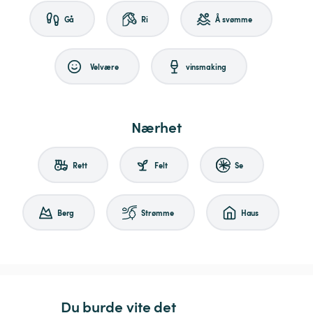
Gå
Ri
Å svømme
Velvære
vinsmaking
Nærhet
Rett
Felt
Se
Berg
Strømme
Haus
Du burde vite det